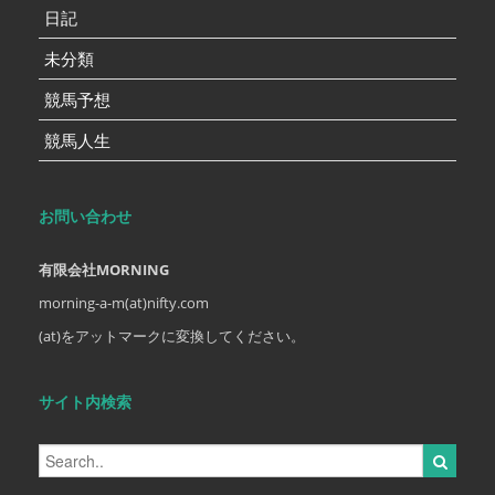
日記
未分類
競馬予想
競馬人生
お問い合わせ
有限会社MORNING
morning-a-m(at)nifty.com
(at)をアットマークに変換してください。
サイト内検索