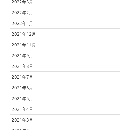
2022年3月
2022年2月
2022年1月
2021年12月
2021年11月
2021年9月
2021年8月
2021年7月
2021年6月
2021年5月
2021年4月
2021年3月