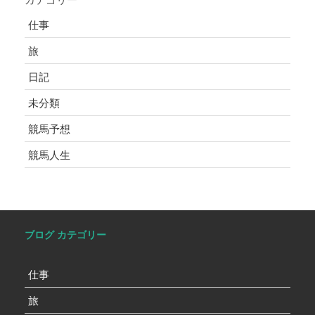
仕事
旅
日記
未分類
競馬予想
競馬人生
ブログ カテゴリー
仕事
旅