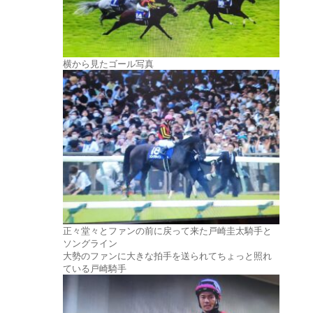
横から見たゴール写真
正々堂々とファンの前に戻って来た戸崎圭太騎手と
ソングライン
大勢のファンに大きな拍手を送られてちょっと照れ
ている戸崎騎手