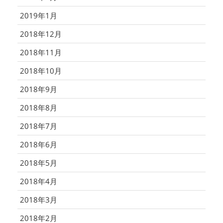
2019年1月
2018年12月
2018年11月
2018年10月
2018年9月
2018年8月
2018年7月
2018年6月
2018年5月
2018年4月
2018年3月
2018年2月