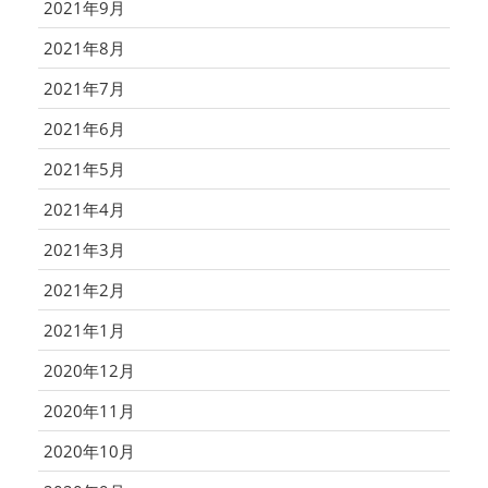
2021年9月
2021年8月
2021年7月
2021年6月
2021年5月
2021年4月
2021年3月
2021年2月
2021年1月
2020年12月
2020年11月
2020年10月