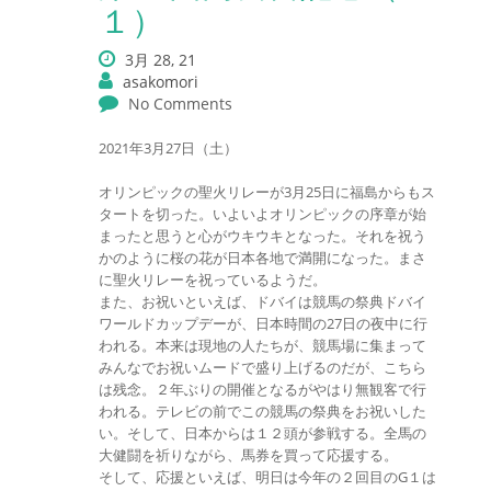
１）
3月 28, 21
asakomori
No Comments
2021年3月27日（土）
オリンピックの聖火リレーが3月25日に福島からもス
タートを切った。いよいよオリンピックの序章が始
まったと思うと心がウキウキとなった。それを祝う
かのように桜の花が日本各地で満開になった。まさ
に聖火リレーを祝っているようだ。
また、お祝いといえば、ドバイは競馬の祭典ドバイ
ワールドカップデーが、日本時間の27日の夜中に行
われる。本来は現地の人たちが、競馬場に集まって
みんなでお祝いムードで盛り上げるのだが、こちら
は残念。２年ぶりの開催となるがやはり無観客で行
われる。テレビの前でこの競馬の祭典をお祝いした
い。そして、日本からは１２頭が参戦する。全馬の
大健闘を祈りながら、馬券を買って応援する。
そして、応援といえば、明日は今年の２回目のG１は