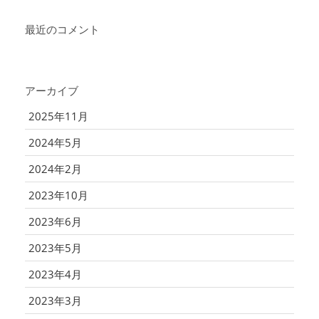
最近のコメント
アーカイブ
2025年11月
2024年5月
2024年2月
2023年10月
2023年6月
2023年5月
2023年4月
2023年3月