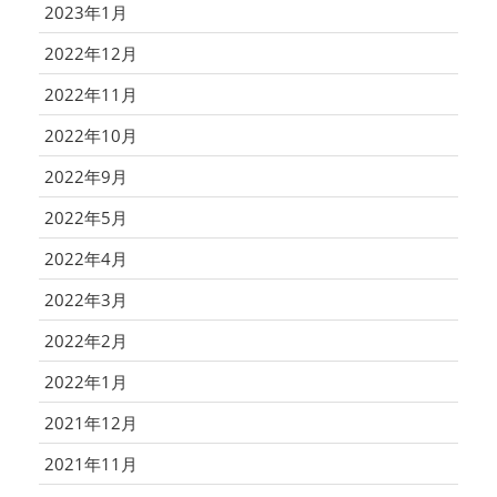
2023年1月
2022年12月
2022年11月
2022年10月
2022年9月
2022年5月
2022年4月
2022年3月
2022年2月
2022年1月
2021年12月
2021年11月