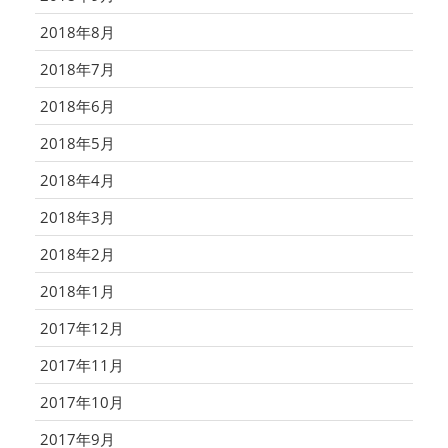
2018年8月
2018年7月
2018年6月
2018年5月
2018年4月
2018年3月
2018年2月
2018年1月
2017年12月
2017年11月
2017年10月
2017年9月