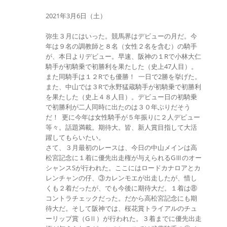
2021年3月6日（土）
弥生３月にはいった。競馬界はデビューの月だ。今
年は９名の調教師と８名（女性２名を含む）の騎手
が、本日よりデビュー。早速、阪神の１Rで小林大仁
騎手が初騎乗で初勝利を果たした（史上47人目）。
また同騎手は１２Rでも優勝！ 一日で2勝を挙げた。
また、中山では３Rで永野猛蔵騎手が初騎乗で初勝利
を果たした（史上４８人目）。デビュー日の初騎乗
で初勝利が二人同時に出たのは３０年ぶりだそう
だ！ 更に今年は女性騎手が５年振りに２人デビュー
等々。話題満載。期待大。皆、新人賞目指して大活
躍してもらいたい。
さて、３月最初のレースは、今日の中山メインは高
松宮記念に１着に優先出走権が与えられるGⅢのオー
シャンスSが行われた。ここにはロードカナロアとカ
レンチャンの仔、③カレンモエが出走したが、惜し
くも２着だったが、でも今後に期待大だ。１着は⑧
コントラチェックだった。だから高松宮記念にも期
待大だ。そして阪神では、桜花賞トライアルのチュ
ーリップ賞（GⅡ）が行われた。３着までに優先出走