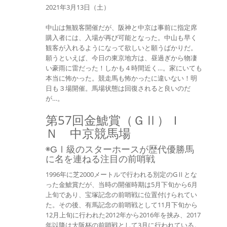
2021年3月13日（土）
中山は無観客開催だが、阪神と中京は事前に指定席
購入者には、入場が再び可能となった。中山も早く
観客が入れるようになって欲しいと願うばかりだ。
願うといえば、今日の東京地方は、昼過ぎから物凄
い豪雨に雷だった！しかも４時間近く…。家にいても
本当に怖かった。競走馬も怖かったに違いない！明
日も３場開催。馬場状態は回復されると良いのだ
が…。
第57回金鯱賞（ＧⅡ）Ｉ
Ｎ 中京競馬場
◉GⅠ級のスターホースが歴代優勝馬
に名を連ねる注目の前哨戦
1996年に芝2000メートルで行われる別定のGⅡとな
った金鯱賞だが、当時の開催時期は5月下旬から6月
上旬であり、宝塚記念の前哨戦に位置付けられてい
た。その後、有馬記念の前哨戦として11月下旬から
12月上旬に行われた2012年から2016年を挟み、2017
年以降は大阪杯の前哨戦として3月に行われている。