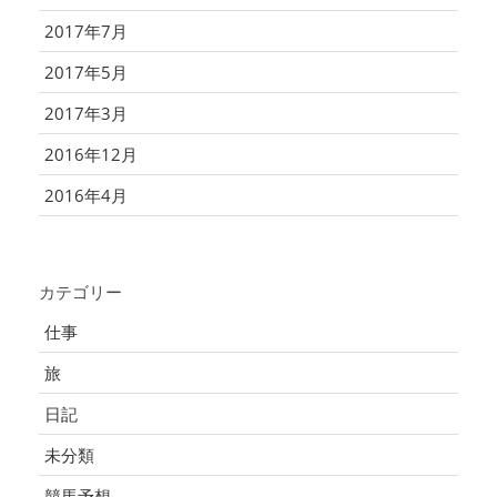
2017年7月
2017年5月
2017年3月
2016年12月
2016年4月
カテゴリー
仕事
旅
日記
未分類
競馬予想