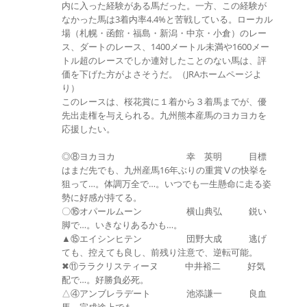
内に入った経験がある馬だった。一方、この経験が
なかった馬は3着内率4.4%と苦戦している。ローカル
場（札幌・函館・福島・新潟・中京・小倉）のレー
ス、ダートのレース、1400メートル未満や1600メー
トル超のレースでしか連対したことのない馬は、評
価を下げた方がよさそうだ。（JRAホームページよ
り）
このレースは、桜花賞に１着から３着馬までが、優
先出走権を与えられる。九州熊本産馬のヨカヨカを
応援したい。
◎⑧ヨカヨカ 幸 英明 目標
はまだ先でも、九州産馬16年ぶりの重賞Ⅴの快挙を
狙って…。体調万全で…。いつでも一生懸命に走る姿
勢に好感が持てる。
〇⑯オパールムーン 横山典弘 鋭い
脚で…。いきなりあるかも…。
▲⑮エイシンヒテン 団野大成 逃げ
ても、控えても良し、前残り注意で、逆転可能。
✖⑪ララクリスティーヌ 中井裕二 好気
配で…。好勝負必死。
△④アンブレラデート 池添謙一 良血