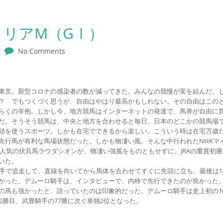
トリアM（GⅠ）
No Comments
東京。新型コロナの感染者の数が減ってきた。みんなの我慢が実を結んだ。
？ でもつくづく思うが、自由はやはり最高かもしれない。その自由はこの
らくの辛抱。しかし今、地方競馬はインターネットの発達で、馬券が自由に
だ。そうそう競馬は、中央と地方を合わせると毎日、日本のどこかの競馬場
頭を使うスポーツ。しかも在宅でできるから楽しい。こういう時は在宅万歳
先行馬が有利な馬場状態だった。しかも物凄い風。そんな中行われたNHKマ
番人気の伏兵馬ラウダシオンが、物凄い強風をものともせずに、JRAの重賞初勝
いた。
番手で追走して、直線を向いてから馬体を合わせてすぐに先頭に立ち、最後は1
かった。デムーロ騎手は、インタビューで、内枠で先行できたのが良かった
の馬も強かったと、語っていたのは印象的だった。デムーロ騎手は史上初の
2勝目、武豊騎手の77勝に次ぐ単独2位となった。