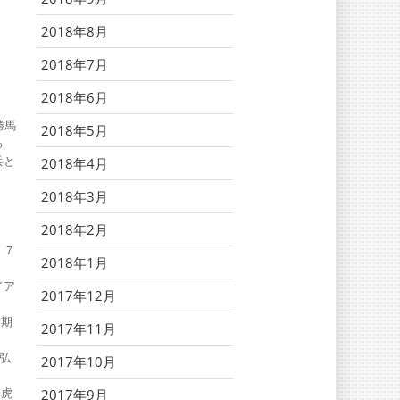
2018年8月
2018年7月
2018年6月
勝馬
2018年5月
る
兵と
2018年4月
2018年3月
2018年2月
Ⅰ７
2018年1月
ドア
2017年12月
期
2017年11月
弘
2017年10月
、虎
2017年9月