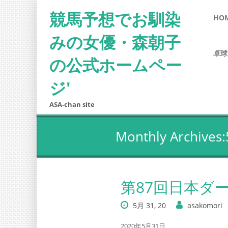
競馬予想でお馴染
HO
みの女優・森朝子
卓球
の公式ホームペー
ジ'
ASA-chan site
Monthly Archives
第87回日本ダ
5月 31, 20
asakomori
2020年5月31日