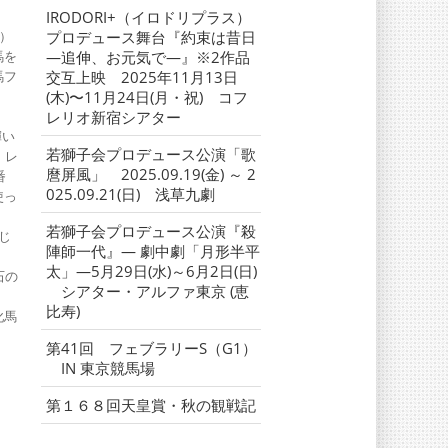
IRODORI+（イロドリプラス）
）
プロデュース舞台『約束は昔日
馬を
―追伸、お元気で―』※2作品
馬フ
交互上映 2025年11月13日
(木)〜11月24日(月・祝) コフ
レリオ新宿シアター
輝い
若獅子会プロデュース公演「歌
。レ
麿屏風」 2025.09.19(金) ～ 2
番
025.09.21(日) 浅草九劇
使っ
若獅子会プロデュース公演『殺
じ
陣師一代』― 劇中劇「月形半平
太」―5月29日(水)～6月2日(日)
石の
シアター・アルファ東京 (恵
比寿)
牝馬
第41回 フェブラリーS（G1）
IN 東京競馬場
第１６８回天皇賞・秋の観戦記