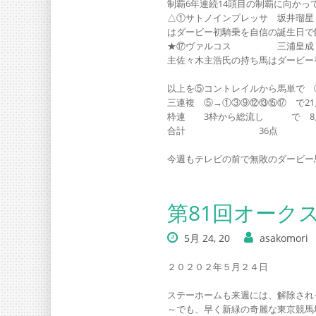
制覇6年連続14頭目の制覇に向かっ
△①サトノインプレッサ 坂井瑠
はダービー初騎乗を自信の誕生日で
★⑰ヴァルコス 三浦皇成 ス
主佐々木主浩氏の持ち馬はダービー
以上を⑤コントレイルから馬単で 
三連複 ⑤→①③⑨⑫⑬⑮⑰ で21
枠連 3枠から総流し で 8
合計 36点
今週もテレビの前で無敗のダービー
第81回オーク
5月 24, 20
asakomori
２０２０２年５月２４日
ステーホームも来週には、解除され
～でも、早く新緑の奇麗な東京競馬