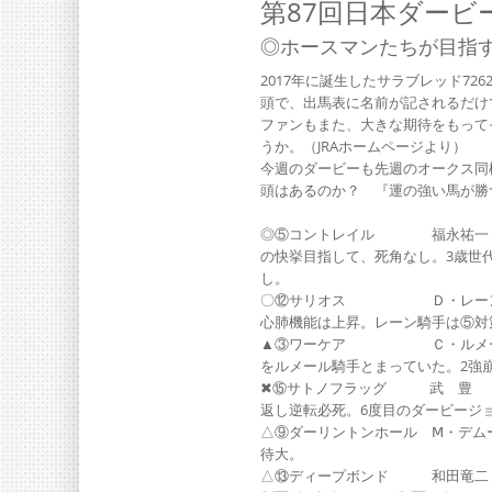
第87回日本ダービ
◎ホースマンたちが目指
2017年に誕生したサラブレッド7
頭で、出馬表に名前が記されるだけ
ファンもまた、大きな期待をもって
うか。（JRAホームページより）
今週のダービーも先週のオークス同
頭はあるのか？ 『運の強い馬が勝
◎⑤コントレイル 福永祐一 デ
の快挙目指して、死角なし。3歳世
し。
〇⑫サリオス Ｄ・レーン キ
心肺機能は上昇。レーン騎手は⑤対
▲③ワーケア Ｃ・ルメール 
をルメール騎手とまっていた。2強崩
✖⑮サトノフラッグ 武 豊 デ
返し逆転必死。6度目のダービージ
△⑨ダーリントンホール Ⅿ・デム
待大。
△⑬ディープボンド 和田竜二