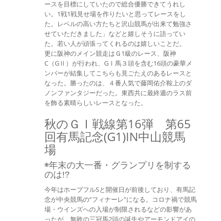
ースを目標にしていたので総合優勝できてうれし
い。1戦1戦見せ場を作りたいと思ってレースをし
た。レベルの高い方たちと沢山競馬が出来て勉強さ
せていただきました」などと嬉しそうに語ってい
た。若い人が頑張ってくれるのは嬉しいことだ。
更に阪神のメイン競走はＧ1級のレース、阪神
C（GⅡ）が行われ、GⅠ馬３頭を含む16頭の豪華メ
ンバーが結集してこちらも見ごたえのあるレースと
なった。勝ったのは、４番人気で藤岡佑介鞍上のダ
ノンファンタジーだった。東西共に最終週のラス前
を飾る素晴らしいレースとなった。
秋のＧⅠ戦線第16弾 第65
回有馬記念(G1)IN中山競馬
場
◉年末の大一番・グランプリを制する
のは!?
今年はホープフルSと開催日が前後しており、有馬記
念が中央競馬の“フィナーレ”になる。コロナ禍で競馬
場・ウインズへの入場が制限されるなどの影響があ
ったが、無敗の三冠馬2頭の誕生やアーモンドアイの