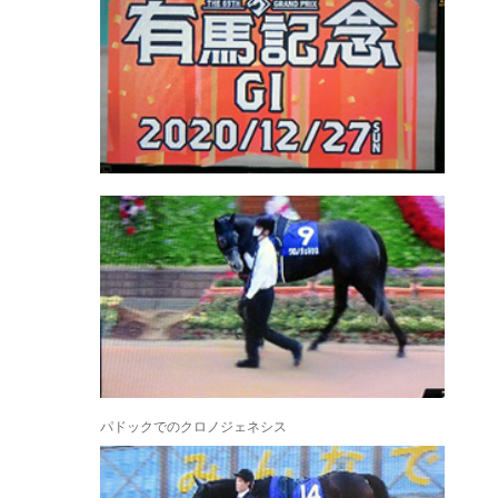
パドックでのクロノジェネシス