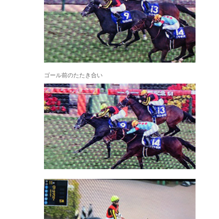
ゴール前のたたき合い