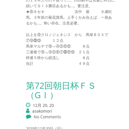
続いてＧⅠ３勝目あるかも…。要注意。
★⑥キセキ 浜中 俊 ６歳牡
馬。３年前の菊花賞馬。上手くかみ合えば、一発あ
るかも…。怖い存在。注意必要。
以上を⑨クロノジェネシス から 馬単ＢＯＸで
⑦⑨⓾⑬ １２点
馬単マルチで⑨⇔④⑤⑥⑫ ８点
三連複で⑨→④⑤⑥⑦⓾⑫⑬ ２１点
枠連５枠から総流し ８点
合計 ４９点
第72回朝日杯ＦＳ
（GⅠ）
12月 20, 20
asakomori
No Comments
2020年12月20日（日）