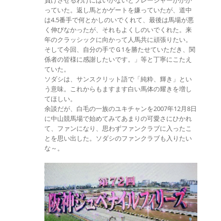
っていた。返し馬とかゲートを嫌っていたが、道中
は4.5番手で何とかしのいでくれて、最後は馬場が悪
く伸びなかったが、それもよくしのいでくれた。来
年のクラッシックに向かって人馬共に頑張りたい。
そして今回、自分の手でＧ1を勝たせていただき、関
係者の皆様に感謝したいです。」等と丁寧にこたえ
ていた。
ソダシは、サンスクリット語で「純粋、輝き」とい
う意味。これからもますます白い馬体の耀きを増し
てほしい。
余談だが、白毛の一族のユキチャンを2007年12月8日
に中山競馬場で始めてみてあまりの可愛さにひかれ
て、ファンになり、思わずファンクラブに入ったこ
とを思い出した。ソダシのファンクラブも入りたい
な～。