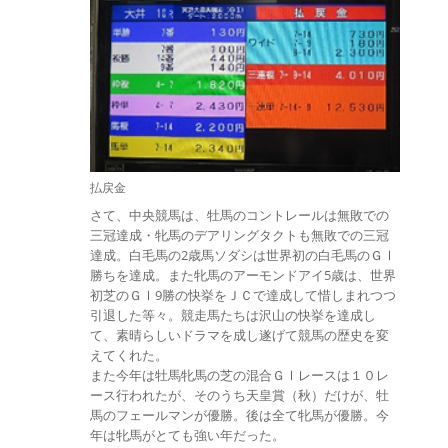
払戻金
さて、中央競馬は、牡馬のコントレールは無敗での
三冠達成・牝馬のデアリングタクトも無敗での三冠
達成。白毛馬の2歳馬ソダシは世界初の白毛馬のＧⅠ
勝ちを達成。また牝馬のアーモンドアイ5歳は、世界
初芝のＧⅠ9勝の快挙をＪＣで達成して惜しまれつつ
引退した等々。競走馬たちは沢山の快挙を達成し
て、素晴らしいドラマを成し遂げて競馬の歴史を変
えてくれた。
また今年は牡馬牝馬の芝の混合ＧⅠレースは１０レ
ース行われたが、そのうち天皇賞（秋）だけが、牡
馬のフェールマンが優勝。後は全て牝馬が優勝。今
年は牝馬がとても強い年だった。