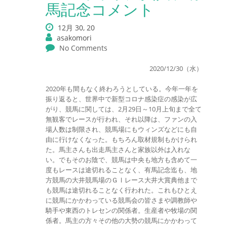
馬記念コメント
12月 30, 20
asakomori
No Comments
2020/12/30（水）
2020年も間もなく終わろうとしている。今年一年を
振り返ると、世界中で新型コロナ感染症の感染が広
がり、競馬に関しては、2月29日～10月上旬まで全て
無観客でレースが行われ、それ以降は、ファンの入
場人数は制限され、競馬場にもウィンズなどにも自
由に行けなくなった。もちろん取材規制もかけられ
た。馬主さんも出走馬主さんと家族以外は入れな
い。でもそのお陰で、競馬は中央も地方も含めて一
度もレースは途切れることなく、有馬記念迄も、地
方競馬の大井競馬場のＧⅠレース大井大賞典他まで
も競馬は途切れることなく行われた。これもひとえ
に競馬にかかわっている競馬会の皆さまや調教師や
騎手や東西のトレセンの関係者。生産者や牧場の関
係者。馬主の方々その他の大勢の競馬にかかわって