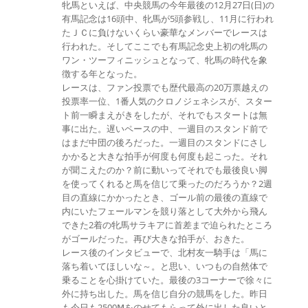
牝馬といえば、中央競馬の今年最後の12月27日(日)の
有馬記念は16頭中、牝馬が5頭参戦し、11月に行われ
たＪＣに負けないくらい豪華なメンバーでレースは
行われた。そしてここでも有馬記念史上初の牝馬の
ワン・ツーフィニッシュとなって、牝馬の時代を象
徴する年となった。
レースは、ファン投票でも歴代最高の20万票越えの
投票率一位、1番人気のクロノジェネシスが、スター
ト前一瞬まえがきをしたが、それでもスタートは無
事に出た。遅いペースの中、一週目のスタンド前で
はまだ中団の後ろだった。一週目のスタンドにさし
かかると大きな拍手が何度も何度も起こった。それ
が聞こえたのか？前に動いってそれでも最後良い脚
を使ってくれると馬を信じて乗ったのだろうか？2週
目の直線にかかったとき、ゴール前の最後の直線で
内にいたフェールマンを競り落として大外から飛ん
できた2着の牝馬サラキアに首差まで迫られたところ
がゴールだった。再び大きな拍手が、おきた。
レース後のインタビューで、北村友一騎手は「馬に
落ち着いてほしいな～。と思い、いつもの自然体で
乗ることを心掛けていた。最後の3コーナーで徐々に
外に持ち出した。馬を信じ自分の競馬をした。昨日
も今日も2500Ⅿをのせてもらって外に出した良いと