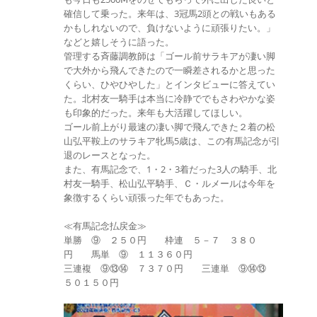
確信して乗った。来年は、3冠馬2頭との戦いもある
かもしれないので、負けないように頑張りたい。」
などと嬉しそうに語った。
管理する斉藤調教師は「ゴール前サラキアが凄い脚
で大外から飛んできたので一瞬差されるかと思った
くらい、ひやひやした」とインタビューに答えてい
た。北村友一騎手は本当に冷静ででもさわやかな姿
も印象的だった。来年も大活躍してほしい。
ゴール前上がり最速の凄い脚で飛んできた２着の松
山弘平鞍上のサラキア牝馬5歳は、この有馬記念が引
退のレースとなった。
また、有馬記念で、1・2・3着だった3人の騎手、北
村友一騎手、松山弘平騎手、Ｃ・ルメールは今年を
象徴するくらい頑張った年でもあった。
≪有馬記念払戻金≫
単勝 ⑨ ２５０円 枠連 ５－７ ３８０
円 馬単 ⑨ １１３６０円
三連複 ⑨⑬⑭ ７３７０円 三連単 ⑨⑭⑬
５０１５０円