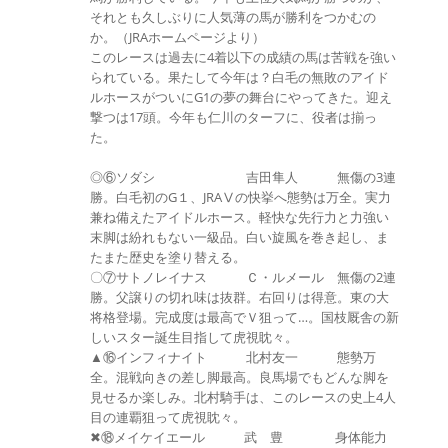
それとも久しぶりに人気薄の馬が勝利をつかむの
か。（JRAホームページより）
このレースは過去に4着以下の成績の馬は苦戦を強い
られている。果たして今年は？白毛の無敗のアイド
ルホースがついにG1の夢の舞台にやってきた。迎え
撃つは17頭。今年も仁川のターフに、役者は揃っ
た。
◎⑥ソダシ 吉田隼人 無傷の3連
勝。白毛初のG１、JRAⅤの快挙へ態勢は万全。実力
兼ね備えたアイドルホース。軽快な先行力と力強い
末脚は紛れもない一級品。白い旋風を巻き起し、ま
たまた歴史を塗り替える。
〇⑦サトノレイナス Ｃ・ルメール 無傷の2連
勝。父譲りの切れ味は抜群。右回りは得意。東の大
将格登場。完成度は最高でＶ狙って…。国枝厩舎の新
しいスター誕生目指して虎視眈々。
▲⑯インフィナイト 北村友一 態勢万
全。混戦向きの差し脚最高。良馬場でもどんな脚を
見せるか楽しみ。北村騎手は、このレースの史上4人
目の連覇狙って虎視眈々。
✖⑱メイケイエール 武 豊 身体能力