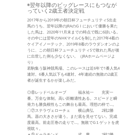
◉翌年以降のビッグレースにもつなが
っていく2歳王者決定戦
2017年から2019年の朝日杯フューチュリティS出走
馬のうち、翌年以降のJRAのGⅠにおいて優勝を果た
した馬は、2020年11月末までの時点で既に6頭いる。
その中には翌年のNHKマイルCを制した2017年4着の
ケイアイノーテック、2019年8着のラウダシオンのよ
うに、この朝日杯フューチュリティSで敗れた馬が後
に出世した例も少なくない。（JRAホームページよ
り）
若駒集う阪神競馬場。このレースは近6年で1番人気4
連対。6番人気以下も4連対。4年連続の無敗の2歳王
者が誕生するかが楽しみだ。
◎⑧レッドベルオーブ 福永祐一 充実一
番。万全な体制。高い距離適性ある。スピードと瞬
発力も勝負根性もこの舞台も最高。理想の枠で…。
〇⑦ステラヴェローチェ 横山典弘 2戦2勝
馬。器の大きさが違う。まだ底を見せてない。完成
度最高。前走圧巻の走りで…。無敗でG１ゲットを虎
視眈々。
▲⑤ドゥラモンド 武 豊 2戦2勝。