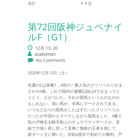
合計 ４９点
第72回阪神ジュベナイ
ルF（G1）
12月 13, 20
asakomori
No Comments
2020年12月12日（土）
先週のCは単勝1，4倍の一番人気のクリソベルリがま
さかの4着。これで国内の連勝記録は8で止まってと
うとう、土がついた。それが競馬というものなのか
もしれない。強い馬が、全馬にマークされて走る。
いつもどおりの競馬をしたはずだったクリソベリル
だったが中団からマークしながら競馬をした、4番人
気の戸崎圭太騎手鞍上のチュウワウィザードが、直
線で力強く差し切って見事に無敗の王者を倒して、
新ダート王に輝いた。対戦4度目で初めての勝利。戸