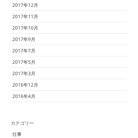
2017年12月
2017年11月
2017年10月
2017年9月
2017年7月
2017年5月
2017年3月
2016年12月
2016年4月
カテゴリー
仕事