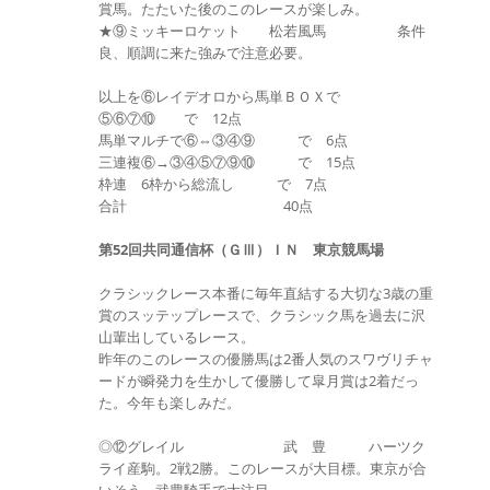
賞馬。たたいた後のこのレースが楽しみ。
★⑨ミッキーロケット 松若風馬 条件
良、順調に来た強みで注意必要。
以上を⑥レイデオロから馬単ＢＯＸで
⑤⑥⑦⑩ で 12点
馬単マルチで⑥⇔③④⑨ で 6点
三連複⑥→③④⑤⑦⑨⑩ で 15点
枠連 6枠から総流し で 7点
合計 40点
第52回共同通信杯（ＧⅢ）ＩＮ 東京競馬場
クラシックレース本番に毎年直結する大切な3歳の重
賞のスッテップレースで、クラシック馬を過去に沢
山輩出しているレース。
昨年のこのレースの優勝馬は2番人気のスワヴリチャ
ードが瞬発力を生かして優勝して皐月賞は2着だっ
た。今年も楽しみだ。
◎⑫グレイル 武 豊 ハーツク
ライ産駒。2戦2勝。このレースが大目標。東京が合