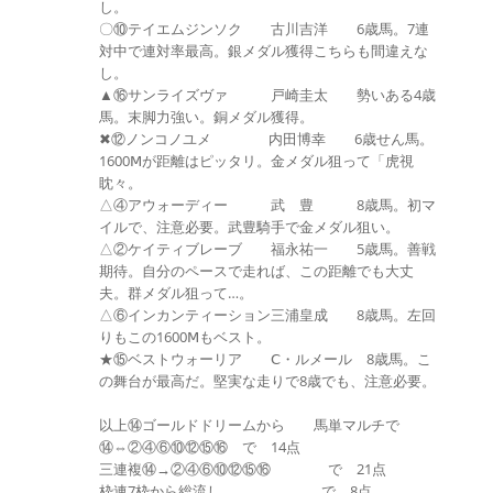
し。
〇⑩テイエムジンソク 古川吉洋 6歳馬。7連
対中で連対率最高。銀メダル獲得こちらも間違えな
し。
▲⑯サンライズヴァ 戸崎圭太 勢いある4歳
馬。末脚力強い。銅メダル獲得。
✖⑫ノンコノユメ 内田博幸 6歳せん馬。
1600Ⅿが距離はピッタリ。金メダル狙って「虎視
眈々。
△④アウォーディー 武 豊 8歳馬。初マ
イルで、注意必要。武豊騎手で金メダル狙い。
△②ケイティブレーブ 福永祐一 5歳馬。善戦
期待。自分のペースで走れば、この距離でも大丈
夫。群メダル狙って…。
△⑥インカンティーション三浦皇成 8歳馬。左回
りもこの1600Ⅿもベスト。
★⑮ベストウォーリア Ⅽ・ルメール 8歳馬。こ
の舞台が最高だ。堅実な走りで8歳でも、注意必要。
以上⑭ゴールドドリームから 馬単マルチで
⑭⇔②④⑥⑩⑫⑮⑯ で 14点
三連複⑭→②④⑥⑩⑫⑮⑯ で 21点
枠連7枠から総流し で 8点