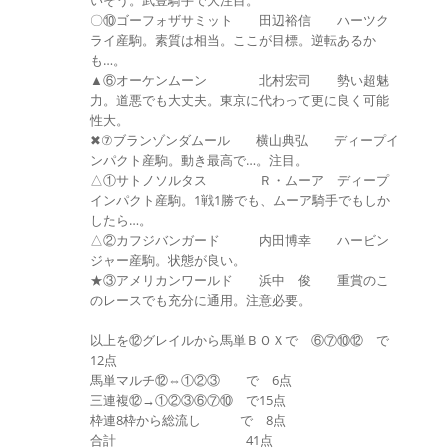
いそう。武豊騎手で大注目。
〇⑩ゴーフォザサミット 田辺裕信 ハーツク
ライ産駒。素質は相当。ここが目標。逆転あるか
も…。
▲⑥オーケンムーン 北村宏司 勢い超魅
力。道悪でも大丈夫。東京に代わって更に良く可能
性大。
✖⑦ブランゾンダムール 横山典弘 ディープイ
ンパクト産駒。動き最高で…。注目。
△①サトノソルタス Ｒ・ムーア ディープ
インパクト産駒。1戦1勝でも、ムーア騎手でもしか
したら…。
△②カフジバンガード 内田博幸 ハービン
ジャー産駒。状態が良い。
★③アメリカンワールド 浜中 俊 重賞のこ
のレースでも充分に通用。注意必要。
以上を⑫グレイルから馬単ＢＯＸで ⑥⑦⑩⑫ で
12点
馬単マルチ⑫⇔①②③ で 6点
三連複⑫→①②③⑥⑦⑩ で15点
枠連8枠から総流し で 8点
合計 41点