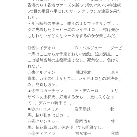
香港のＧⅠ香港ヴァーズを勝って勢いづいて4年連続
5つ目の重賞を手にしたサトノクラウンが連覇を果た
した。
今年も断然の主役は、昨年のＪＣでキタサンブラッ
クに先着したダービー馬のレイデオロ。目標は先か
もしれないがどんなレースをするのかが楽しみだ。
◎⑥レイデオロ Ⅾ・バルジュー ダービ
ー馬はここからが予定どおりの始動。迫力満点。こ
こは断然当然の主役間違えなし。死角なし。負けら
れない。
〇⑩アルアイン 川田将雅 皐月
賞馬。万全の仕上がりで…。レイデオロとの対決楽し
み。見直し必至。
▲⑤モズカッチャン Ⅿ・デムーロ エリ
ザベス女王杯馬。好走するかも…。更に良くなっ
て…。デムーロ騎手で…。
✖⑦クロコスミア 岩田康誠 牝
馬。粘り強さはピカ一。
△④クリンチャー 藤岡佑介 牡
馬。菊花賞は2着。休み明けでも問題なし。
△③ディアドラ 福永祐一 秋華