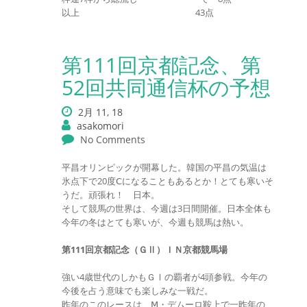
以上 43点
第111回京都記念、第
52回共同通信杯の予想
2月 11, 18
asakomori
No Comments
平昌オリンピックが開幕した。韓国の平昌の気温は
氷点下で20度Ⅽになることもあるとか！とても寒いそ
うだ。頑張れ！ 日本。
そして競馬の世界は、今週は3日間開催。日本全体も
今年の冬はとても寒いが、今週も競馬は熱い。
第111回京都記念（ＧⅡ）ＩＮ京都競馬場
強い4歳世代のしかもＧⅠの覇者が4頭参戦。今年の
今後を占う意味でも楽しみな一戦だ。
昨年のこのレースは、Ⅿ・デムーロ鞍上で一昨年の