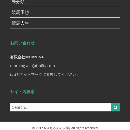
未分類
競馬予想
競馬人生
お問い合わせ
有限会社MORNING
morning-a-m(at)nifty.com
(at)をアットマークに変換してください。
サイト内検索
@ 2017 ASAちゃんの広場| all rights reserved