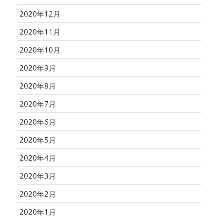
2020年12月
2020年11月
2020年10月
2020年9月
2020年8月
2020年7月
2020年6月
2020年5月
2020年4月
2020年3月
2020年2月
2020年1月