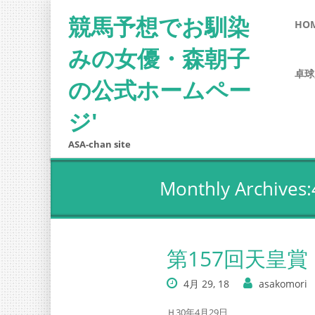
競馬予想でお馴染
HO
みの女優・森朝子
卓球
の公式ホームペー
ジ'
ASA-chan site
Monthly Archives
第157回天皇
4月 29, 18
asakomori
Ｈ30年4月29日