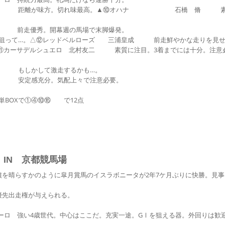
 距離が味方。切れ味最高。▲⑩オハナ 石橋 脩 素
前走優秀。開幕週の馬場で末脚爆発。
勝狙って…。△⑫レッドベルローズ 三浦皇成 前走鮮やかな走りを見
△⑪カーサデルシュエロ 北村友二 素質に注目。3着までには十分。注意
 もしかして激走するかも…。
知 安定感充分。気配上々で注意必要。
単BOXで①④⑩⑯ で12点
）IN 京都競馬場
憤を晴らすかのように皐月賞馬のイスラボニータが2年7ケ月ぶりに快勝。見事
優先出走権が与えられる。
ロ 強い4歳世代。中心はここだ。充実一途。GⅠを狙える器。外回りは歓