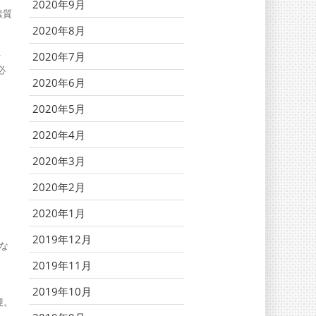
2020年9月
質
2020年8月
2020年7月
せ
必
2020年6月
2020年5月
2020年4月
2020年3月
2020年2月
2020年1月
2019年12月
な
2019年11月
2019年10月
迎。