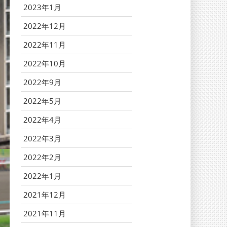
2023年1月
2022年12月
2022年11月
2022年10月
2022年9月
2022年5月
2022年4月
2022年3月
2022年2月
2022年1月
2021年12月
2021年11月