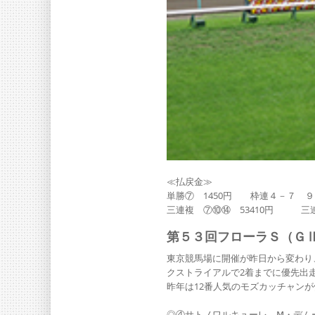
≪払戻金≫
単勝⑦ 1450円 枠連４－７ ９
三連複 ⑦⑩⑭ 53410円 三連単
第５３回フローラＳ（Ｇ
東京競馬場に開催が昨日から変わり
クストライアルで2着までに優先出
昨年は12番人気のモズカッチャン
◎④サトノワルキューレ Ⅿ・デム