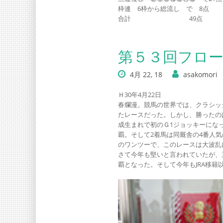
枠連 6枠から総流し で 8点
合計 49点
第５３回フロー
4月 22, 18
asakomori
Ｈ30年4月22日
春爛漫。競馬の世界では、クラシッ
たレースだった。しかし、勝ったの
成生まれで初のＧ1ジョッキーになっ
覇。そして2着馬は同厩舎の4番人気
のワンツーで、このレースは大波乱
さて今年も堅いと言われていたが、
覇となった。そして今年もJRA移