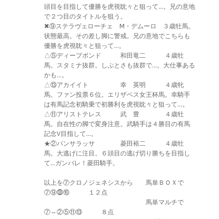
頭目を目指して優勝を虎視眈々と狙って…。兄の意地
で２つ目のタイトルを狙う。
✖⑨ステラヴェローチェ Ⅿ・デムーロ ３歳牡馬。
状態最高。その差し脚に警戒。兄の意地でこちらも
優勝を虎視眈々と狙って…。
△⑤ディープボンド 和田竜二 ４歳牡
馬。スタミナ抜群。しぶとさも抜群で…。大仕事ある
かも…。
△⑬アカイイト 幸 英明 ４歳牝
馬。ファン投票６位。エリザベス女王杯馬。幸騎手
は有馬記念初騎乗で初勝利を虎視眈々と狙って…。
△⑪アリストテレス 武 豊 ４歳牡
馬。自在性の脚で変身注意。武騎手は４勝目の有馬
記念V目指して…。
★②パンサラッサ 菱田裕二 ４歳牡
馬。大逃げに注目。６頭目の逃げ切り勝ちを目指し
て…ガンバレ！菱田騎手。
以上を⑦クロノジェネシスから 馬単ＢＯＸで
⑦⑨⓾⑯ １２点
馬単マルチで
⑦⇔②⑤⑪⑬ ８点