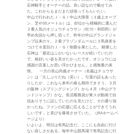
石神騎手とオーナーの話。良い話なので載せてみ
た。これからもまだまだ頑張ってもらいたい。
中山で行われたＪ・ＧⅠ中山大障害（３歳上オープ
ン、芝4100メートル）は、好位から積極的に運んだ
２番人気のオジュウチョウサン（牡10・和田郎）が
早め先頭から押し切って、昨年の中山グランドジャ
ンプ以来のＶ。２着ブラゾンダムールに３馬身差を
つけて８度目のＪ・ＧⅠ制覇を果たした。 騎乗した
石神は「最近はふがいないレースが続いていたの
で、格好いい姿を見せたかったです。オジュウには
感謝の言葉しか思い浮かびません」と感無量の表
情。 一方の長山尚義オーナー（名義はチョウサ
ン）は「久しぶりだね（笑い）。引退の話もあった
りしたが、これなら来年の春も期待できそう。３月
の阪神（スプリングジャンプ）から４月（中山グラ
ンドジャンプ）かな。長沼厩務員が東スポ動画で自
信ありそうに話していたのを見たけど、その通り強
かったね。ファンの応援に応えることができてうれ
しいです」と喜びを爆発させていた。（JRAホームペ
ージより）
いよいよ、明日は有馬記念だ。ここにも自由に行け
ない寂しさがある。毎年中山競馬場で有馬記念に行