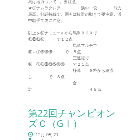
馬は地力ついて…。要注意。
★①ナムラクレア 浜中 俊 能力
最高。好調持続で、調もは抜群の動きで要注意。浜
中騎手で更に注意。
以上を⑰ナミュールから馬単ＢＯＸで
⑧⓾⑬⑰ で１２点
馬単マルチで
⑰⇔①⑮⑯⑱ で ８点
三連複で
⑰→①⑧⓾⑬⑮⑯⑱ で２１点
枠連 ８枠から総流
し で ８点
合
計 ４９点
第22回チャンピオン
ズＣ（GⅠ）
12月 05, 21