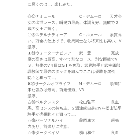
に輝くのは…。楽しみだ。
◎⑰ナミュール Ⅽ・デムーロ 天才少
女の出世レース。瞬発力最高。体調良好。無敗で２
歳の女王に輝く。
〇⑧ステルナティーア Ⅽ・ルメール 素質高
い。万全の仕上げで、牝馬同士なら将来性も高い。V
濃厚。
▲⑬ウォーターナビレア 武 豊 完成
度の高さは最高。すべて別なコース、別な距離でV
３、無傷のV４目はGⅠを奪取。武豊騎手と武幸四郎
調教師で最強のタッグを組んでここは優勝を虎視
眈々と狙って…。
✖⑩サークルオブライフ Ⅿ・デムーロ 順調に
来た強みは最高。前走優秀。V3
濃厚。
△⑯ベルクレスタ 松山弘平 良血
馬。高センスの持ち主。２週連続自身のVを松山弘平
騎手が虎視眈々と狙って…。
△⑱パーソナルハイ 藤岡康太 瞬発
力あり、前残りに注意。
△⑮ダークペイジ 横山和生 良血