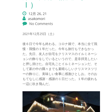
Ⅰ）
12月 26, 21
asakomori
No Comments
2021年12月25日（土）
後６日で今年も終わる。コロナ禍で、本当に全て我
慢・我慢の１年だった。今年も旅行もできなかっ
た。先日、友人が自宅をクリスマスのイルミネーシ
ョンの飾りをしているというので、是非拝見したい
と押し掛けた。自宅丸ごとイルミネーションだ、そ
して家の中の隅々までも素晴らしいクリスマスツリ
ーの飾りに、美味しい食事に感激ひとしお。そのお
もてなしに感謝・感謝の１日だった。１年の疲れも
一辺に吹き飛んだ。