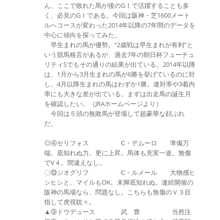
ん、ここで敗れた馬が後のGⅠで活躍することも多
く、必見のGⅠである。今回は阪神・芝1600メート
ルへコースが変わった2014年以降の7年間のデータを
中心に傾向を探ってみた。
早生まれの馬が優勢。“2歳戦は早生まれが有利”と
いう競馬格言があるが、過去7年の朝日杯フューチュ
リティSでもその通りの結果が出ている。2014年以降
は、1月から3月生まれの馬が6勝を挙げているのに対
し、4月以降生まれの馬はわずか1勝。連対率や3着内
率にも大きな差が出ている。まずは出走馬の誕生月
を確認したい。（JRAホームページより）
今回は５頭の無敗馬が登場して超豪華な顔ぶれ
だ。
◎④セリフォス Ⅽ・デムーロ 準備万
端。底知れぬ力。更に上昇。馬体も充実一途。無傷
でV４。間違えなし。
〇⑬ジオグリフ Ⅽ・ルメール 大物感ヒ
シヒシと、マイルもOK。末脚底知れぬ。連続開催の
阪神の馬場なら、問題なし。こちらも無傷のＶ３目
指して虎視眈々。
▲⑨ドウデュース 武 豊 当然注