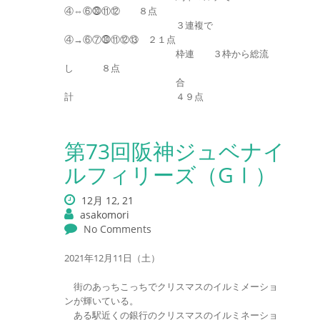
④⇔⑥⓾⑪⑫ ８点
３連複で
④→⑥⑦⓾⑪⑫⑬ ２１点
枠連 ３枠から総流
し ８点
合
計 ４９点
第73回阪神ジュベナイ
ルフィリーズ（GⅠ）
12月 12, 21
asakomori
No Comments
2021年12月11日（土）
街のあっちこっちでクリスマスのイルミメーショ
ンが輝いている。
ある駅近くの銀行のクリスマスのイルミネーショ