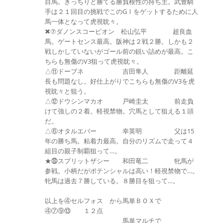
目馬。きっちりと勝てる勝負根性の持ち主。武豊騎
手は２１回目の挑戦でこのGⅠをゲットするために人
馬一体となって虎視眈々。
✖⑦ダノンスコーピオン 松山弘平 超良血
馬。ゲートセンス最高。阪神は２戦２勝。しかも２
戦しかしていないがゴール前の鋭い詰めが最高。こ
ちらも無傷のV3狙って虎視眈々。
△⑪ドーブネ 吉田隼人 距離延
長も問題なし。好仕上がりでこちらも無傷のV3を虎
視眈々と狙う。
△⑫ドウシンマカオ 戸崎圭太 前走負
けて強しの２着。軽視禁物。穴馬として狙える１頭
だ。
△⑥オタルエバー 幸英明 父は15
年の勝ち馬。粘着力最高。自分のリズムで走って４
組目の親子制覇狙って…。
★⓾スプリットザシー 和田竜二 牝馬が
参戦。小柄だがポテンシャルは高い！軽視禁物で…。
牝馬は過去７勝している。８勝目を狙って…。
以上を④セルフォス から馬単ＢＯＸで
④⑦⑨⑬ １２点
馬単マルチで