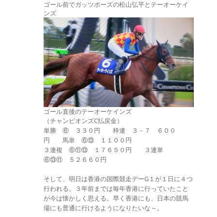
ゴール前でガッツポーズの松山弘平とテーオーケイ
ンズ
ゴール直後のテーオーケインズ
（チャンピオンズC払戻金）
単勝 ⑥ ３３０円 枠連 ３－７ ６００
円 馬単 ⑥⑬ １１００円
３連複 ⑥⑪⑬ １７６５０円 ３連単
⑥⑬⑪ ５２６６０円
そして、明日は香港の国際競走デーG１が１日に４つ
行われる。３年前までは毎年香港に行っていたこと
が今は懐かしく思える。早く香港にも、日本の競馬
場にも普通に行けるようになりたいな～。