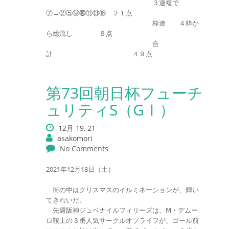
３連複で
⑦→②⑤⑨⓾⑪⑬⑯ ２１点
枠連 ４枠か
ら総流し ８点
合
計 ４９点
第73回朝日杯フューチ
ュリティS（GⅠ）
12月 19, 21
asakomori
No Comments
2021年12月18日（土）
街の中はクリスマスのイルミネーションが、輝い
てきれいだ。
先週阪神ジュベナイルフィリーズは、Ⅿ・デムー
ロ鞍上の３番人気サークルオブライフが、ゴール前