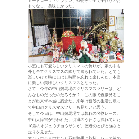
ミートローフ・グラタン、煮物等々全て手作りのお
もてなし、美味しかった。
小窓にも可愛らしいクリスマスの飾りが、家の中も
外も全てクリスマスの飾りで飾られていた。とても
楽しいひと時にしばし時間を忘れて楽しんだ。本当
に楽しい美味しいクリスマスとなった。
さて、今年の中山競馬場のクリスマスツリーは、ど
んなものだったのだろうか？ この眼で直接見るこ
とが出来ず本当に残念だ。来年は普段の生活に戻っ
て中山のクリスマスツリーも見たいと思う。
そして今日は、中山競馬場では暮れの名物レース、
中山大障害が行われた。引退のうわさも流れていた
10歳のオジュウチョウサンが、圧巻のとびと強さと
走りを見せた。
オジュウチョウサンと石神騎手に乾杯。レース後の