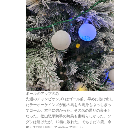
ボールのアップのみ
先週のチャンピオンズCはゴール前、早めに抜け出し
たテーオーケインズが他の馬を６馬身もぶっちぎっ
てゴール。本当に強かった。その名の通りの帝王と
なった。松山弘平騎手の騎乗も素晴らしかった。ソ
ダシは逃げたが、12着に敗れた。でもまだ３歳。今
後も2刀流目指して頑張って欲しい。