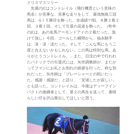
クリスマスツリー
先週のJCはコントレイル（飛行機雲という意味の
馬名）が見事な、見事な走りをして、最強無敗三冠
馬は、GⅠ５勝目を飾った。全成績11戦、８勝２着２
回、３着１回。そして引退の花道を飾った。（昨年
のJCは、あの名馬アーモンドアイの２着だった。負
けて強し）今回、ゴールした瞬間から、福永騎手
は、涙・涙・涙だった。そして「こんな馬にもう二
度と合えないかもしれない。この馬は特別な馬。あ
りがとうコントレイル。」また、日没の中で行われ
たパドックでの引退式には、矢作調教師が、またが
ってファンにお礼とお別れの挨拶を行った。粋な別
れだった。矢作師は「プレーシャーとの戦いだっ
た。感謝・感謝だ」と語り、「安堵したが寂しい」
とも語った。コントレイルは、今後はディープイン
パクトの後継者として、第２の馬生を送って、素晴
らしい仔を沢山輩出してほしいと思う。