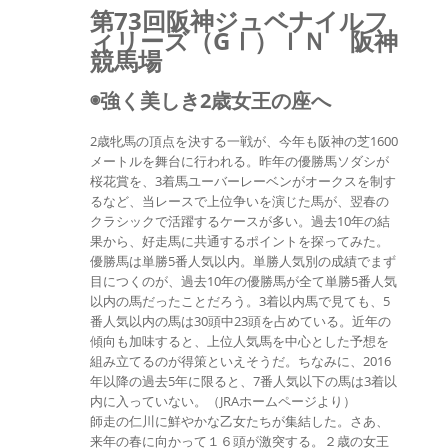
第73回阪神ジュベナイルフ
ィリーズ（GⅠ）ＩＮ 阪神
競馬場
◉強く美しき2歳女王の座へ
2歳牝馬の頂点を決する一戦が、今年も阪神の芝1600
メートルを舞台に行われる。昨年の優勝馬ソダシが
桜花賞を、3着馬ユーバーレーベンがオークスを制す
るなど、当レースで上位争いを演じた馬が、翌春の
クラシックで活躍するケースが多い。過去10年の結
果から、好走馬に共通するポイントを探ってみた。
優勝馬は単勝5番人気以内。単勝人気別の成績でまず
目につくのが、過去10年の優勝馬が全て単勝5番人気
以内の馬だったことだろう。3着以内馬で見ても、5
番人気以内の馬は30頭中23頭を占めている。近年の
傾向も加味すると、上位人気馬を中心とした予想を
組み立てるのが得策といえそうだ。ちなみに、2016
年以降の過去5年に限ると、7番人気以下の馬は3着以
内に入っていない。（JRAホームページより）
師走の仁川に鮮やかな乙女たちが集結した。さあ、
来年の春に向かって１６頭が激突する。２歳の女王