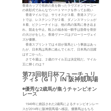
香港カップで有終の美を飾ったラヴズオンリーユー
の表彰式でみんなでハートマークを作ってお祝い
香港マイルでは、サリオスが３着、香港スプリン
トでは、レステンシアが２着、ダノンスマッシュが
８着、ピクシーナイトは、他の馬の落馬に巻き込ま
れ、競走を中止。鞍上の福永祐一騎手は肋骨を骨折
の大けがをした。香港ヴァーズはグローリーヴェイ
ズが優勝。
香港スプリントでは４頭が落馬という事故はあっ
たが、日本馬は馬券に絡んでくれて、日本馬の活躍
はすごかった。
さて今週は、２歳のマイル王は決定戦だ。マイル
王に輝くのは？
第73回朝日杯フューチュリ
ティS（GⅠ）IN 阪神競馬場
◉優秀な2歳馬が集うチャンピオン
レース
1949年に創設された2歳馬によるチャンピオンレー
スが2014年に阪神競馬場へ移設。優勝馬はもちろ