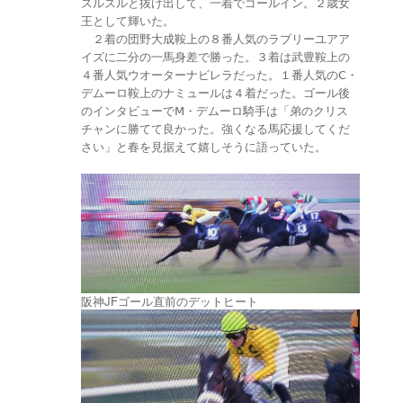
スルスルと抜け出して、一着でゴールイン。２歳女
王として輝いた。
２着の団野大成鞍上の８番人気のラブリーユアア
イズに二分の一馬身差で勝った。３着は武豊鞍上の
４番人気ウオーターナビレラだった。１番人気のⅭ・
デムーロ鞍上のナミュールは４着だった。ゴール後
のインタビューでⅯ・デムーロ騎手は「弟のクリス
チャンに勝てて良かった。強くなる馬応援してくだ
さい」と春を見据えて嬉しそうに語っていた。
阪神JFゴール直前のデットヒート