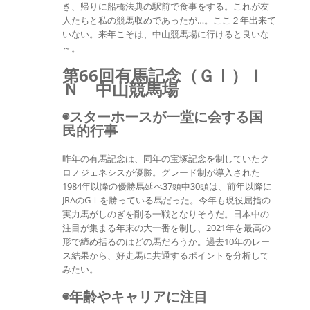
き、帰りに船橋法典の駅前で食事をする。これが友
人たちと私の競馬収めであったが…。ここ２年出来て
いない。来年こそは、中山競馬場に行けると良いな
～。
第66回有馬記念（ＧⅠ）Ｉ
Ｎ 中山競馬場
◉スターホースが一堂に会する国
民的行事
昨年の有馬記念は、同年の宝塚記念を制していたク
ロノジェネシスが優勝。グレード制が導入された
1984年以降の優勝馬延べ37頭中30頭は、前年以降に
JRAのGⅠを勝っている馬だった。今年も現役屈指の
実力馬がしのぎを削る一戦となりそうだ。日本中の
注目が集まる年末の大一番を制し、2021年を最高の
形で締め括るのはどの馬だろうか。過去10年のレー
ス結果から、好走馬に共通するポイントを分析して
みたい。
◉年齢やキャリアに注目