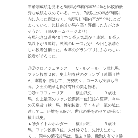
年齢別成績を見ると3歳馬が3着内率36.4%と比較的優
秀な成績を収めている。一方、7歳以上の馬が3着以
内に入った例はなく、6歳馬も3着内率が5.9%にとど
まっている。比較的若い馬を高く評価した方がよさ
そうだ。（JRAホームページより）
有馬記念は過去10年で１番人気馬が７連対。６番人
気以下が６連対。激戦のレースだが、今回も素晴ら
しい役者は揃った。今年のグランプリにふさわしい
役者がそろった。
◎⑦クロノジェネシス Ⅽ・ルメール ５歳牝馬。
ファン投票２位。史上初春秋のグランプリ連覇４勝
V、連覇を目指して、虎視眈々。コースも実績も最
高。女王の勲章を掲げ有終の美を飾る。
〇⓾エフフォーリア 横山武史 ３歳牡
馬。史上最高のファン投票第一位記録を更新。今年
の天皇賞（秋）馬。性能抜群。早くも超一流の域に
達して…。距離を克服だ。世代の夢をのせて頑張れ！
横山武史。
▲⑯タイトルホルダー 横山和生 ３歳牡
馬。ファン投票３位。大外枠でも、先行力生かし
て…。同年の菊花賞馬は、過去８勝。機動力有で９勝