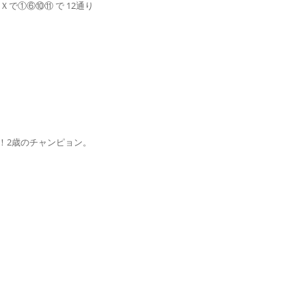
で①⑥⑩⑪ で 12通り
！2歳のチャンピョン。