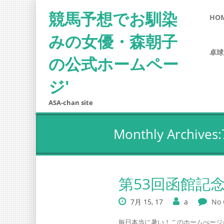
競馬予想でお馴染
HO
みの女優・森朝子
卓球
の公式ホームペー
ジ'
ASA-chan site
Monthly Archives
第53回函館記
7月 15, 17
a
No 
毎日本当に暑い！このホームぺージ