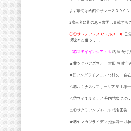
まず最初は函館のサマー２０００シ
2歳王者に骨のある古馬も参戦する
◎①サトノアレス Ｃ・ルメール
巴
視眈々と狙って…。
〇⑩ステイインシアトル
武 豊 先
▲⑪ツクバアズマオー 吉田 豊 昨
✖⑥アングライフェン 北村友一 自
△⑫ルミナスウフォーリア 柴山雄
△⑦マイネルミラノ 丹内祐次 この
△⑯サクラアンプルール 蛯名正義 
★⑮ヤマカツライデン 池添謙一 