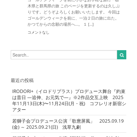
木県と群馬県の旅 このページを更新するのは久しぶ
りです。どうぞよろしくお願いいたします。 今回は
ゴールデンウィークを前に、一泊２日の旅に出た。
かつてからの念願の場所へ…。 １ […]
コメントなし
最近の投稿
IRODORI+（イロドリプラス）プロデュース舞台『約束
は昔日 ―追伸、お元気で―』※2作品交互上映 2025
年11月13日(木)〜11月24日(月・祝) コフレリオ新宿シ
アター
若獅子会プロデュース公演「歌麿屏風」 2025.09.19
(金) ～ 2025.09.21(日) 浅草九劇