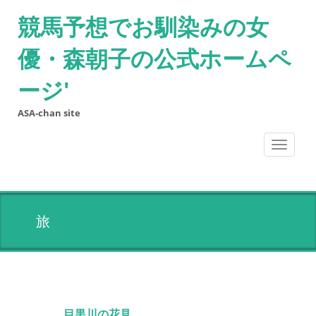
競馬予想でお馴染みの女
優・森朝子の公式ホームペ
ージ'
ASA-chan site
Toggle
navigati
旅
目黒川の花見