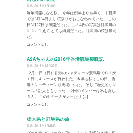
投稿: 2018年4月10日
毎年満開になる桜。 今年は例年よりも早く、中目黒
では3月34日より 桜祭りがおこなわれていた。 この
日3月27日は満開だった。この4枚の写真は目黒川の
川面に生えて とても綺麗だった。目黒川の桜は最高
だ。
コメントなし
ASAちゃんの2016年香港競馬観戦記
投稿: 2016年12月29日
12月11日（日）香港のシャティーン競馬場でＧⅠが
１日に４レースが行われた。今年も私はこの日、香
港のシャティーン競馬場にいた。 そして歴史的なレ
ースの証人ともなった。今回のメンバーは私を含む
５人。 この中の一人が大当たり […]
コメントなし
栃木県と群馬県の旅
投稿: 2016年4月28日
ゴールデンウィークを前に小さなお手軽な旅行・栃