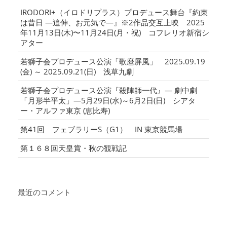
IRODORI+（イロドリプラス）プロデュース舞台『約束
は昔日 ―追伸、お元気で―』※2作品交互上映 2025
年11月13日(木)〜11月24日(月・祝) コフレリオ新宿シ
アター
若獅子会プロデュース公演「歌麿屏風」 2025.09.19
(金) ～ 2025.09.21(日) 浅草九劇
若獅子会プロデュース公演『殺陣師一代』― 劇中劇
「月形半平太」―5月29日(水)～6月2日(日) シアタ
ー・アルファ東京 (恵比寿)
第41回 フェブラリーS（G1） IN 東京競馬場
第１６８回天皇賞・秋の観戦記
最近のコメント