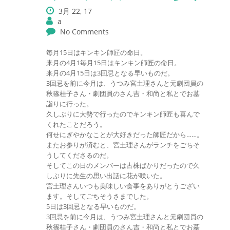
3月 22, 17
a
No Comments
毎月15日はキンキン師匠の命日。
来月の4月1毎月15日はキンキン師匠の命日。
来月の4月15日は3回忌となる早いものだ。
3回忌を前に今月は、うつみ宮土理さんと元劇団員の
秋篠桂子さん・劇団員のさん吉・和尚と私とでお墓
詣りに行った。
久しぶりに大勢で行ったのでキンキン師匠も喜んで
くれたことだろう。
何せにぎやかなことが大好きだった師匠だから……。
またお参りが済むと、宮土理さんがランチをごちそ
うしてくださるのだ。
そしてこの日のメンバーは古株ばかりだったので久
しぶりに先生の思い出話に花が咲いた。
宮土理さんいつも美味しい食事をありがとうござい
ます。そしてごちそうさまでした。
5日は3回忌となる早いものだ。
3回忌を前に今月は、うつみ宮土理さんと元劇団員の
秋篠桂子さん・劇団員のさん吉・和尚と私とでお墓