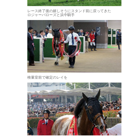
レース終了後の嬉しそうにスタンド前に戻ってきた
ロジャーバローズと浜中騎手
検量室前で確定のレイを