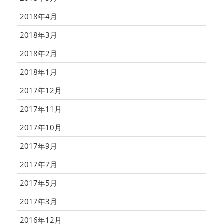
2018年4月
2018年3月
2018年2月
2018年1月
2017年12月
2017年11月
2017年10月
2017年9月
2017年7月
2017年5月
2017年3月
2016年12月