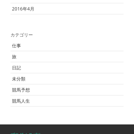
2016年4月
カテゴリー
仕事
旅
日記
未分類
競馬予想
競馬人生