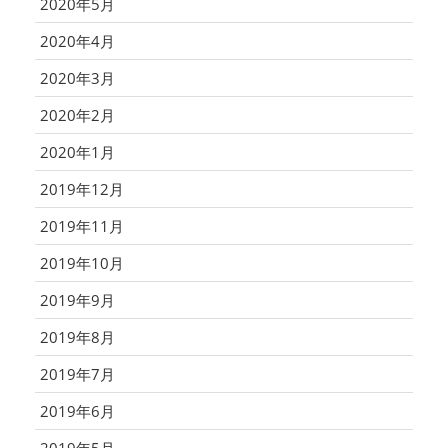
2020年5月
2020年4月
2020年3月
2020年2月
2020年1月
2019年12月
2019年11月
2019年10月
2019年9月
2019年8月
2019年7月
2019年6月
2019年5月