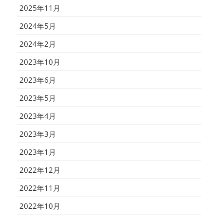
2025年11月
2024年5月
2024年2月
2023年10月
2023年6月
2023年5月
2023年4月
2023年3月
2023年1月
2022年12月
2022年11月
2022年10月