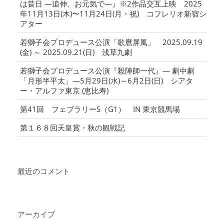
は昔日 ―追伸、お元気で―』※2作品交互上映 2025
年11月13日(木)〜11月24日(月・祝) コフレリオ新宿シ
アター
若獅子会プロデュース公演「歌麿屏風」 2025.09.19
(金) ～ 2025.09.21(日) 浅草九劇
若獅子会プロデュース公演『殺陣師一代』― 劇中劇
「月形半平太」―5月29日(水)～6月2日(日) シアタ
ー・アルファ東京 (恵比寿)
第41回 フェブラリーS（G1） IN 東京競馬場
第１６８回天皇賞・秋の観戦記
最近のコメント
アーカイブ