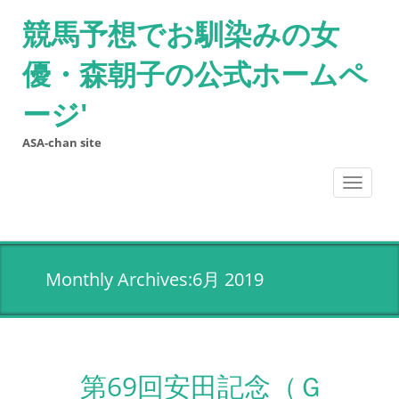
競馬予想でお馴染みの女
優・森朝子の公式ホームペ
ージ'
ASA-chan site
Toggle
navigati
Monthly Archives:6月 2019
第69回安田記念（Ｇ