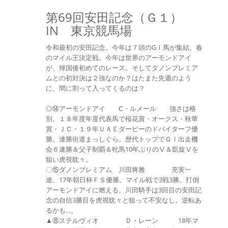
第69回安田記念（Ｇ１）
IN 東京競馬場
令和最初の安田記念。今年は７頭のGⅠ馬が集結。春
のマイル王決定戦。今年は世界のアーモンドアイ
が、帰国後初めてのレース。そしてダノンプレミア
ムとの初対決は２強なのか？はたまた先週のよう
に、間に割って入ってくるのは？
◎⑭アーモンドアイ Ⅽ・ルメール 強さは格
別。１８年度年度代表馬で桜花賞・オークス・秋華
賞・ＪＣ・１９年ＵＡＥダービーのドバイターフ優
勝。連勝街道まっしぐら。歴代トップでＧⅠ出走機
会６連勝＆父子制覇＆牝馬10年ぶりのⅤ＆凱旋Ⅴを
狙い虎視眈々。
〇⑮ダノンプレミアム 川田将雅 充実一
途。17年朝日杯ＦＳ優勝。マイル戦で3戦3勝。打倒
アーモンドアイに燃える。川田騎手は3回目の安田記
念の自信3勝目を虎視眈々と狙って不安なし。逆転あ
るかも…。
▲⑧ステルヴィオ Ｄ・レーン 18年マ