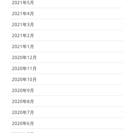
2021年5月
2021年4月
2021年3月
2021年2月
2021年1月
2020年12月
2020年11月
2020年10月
2020年9月
2020年8月
2020年7月
2020年6月