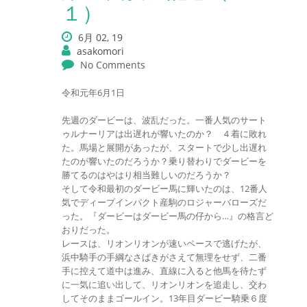
１）
6月 02, 19
asakomori
No Comments
令和元年6月1日
先週のダービーは、波乱だった。一番人気のサート
ゥルナーリアは出遅れが響いたのか？ ４着に敗れ
た。馬場と展開があったが、スタートで少し出遅れ
たのが響いたのだろうか？乗り替わりでダービーを
勝てるのはやはり相当難しいのだろうか？
そして令和最初のダービー馬に輝いたのは、12番人
気でディープインパクト産駒のロジャーバローズだ
った。『ダービーはダービー馬の仔から…』の格言ど
おりだった。
レースは、リオンリオンが速いペースで逃げたが、
浜中騎手の手綱なさばきがさえて無理をせず、二番
手に控えて道中は進み、直線に入ると他馬を待たず
に一気に追い出して、リオンリオンを追走し、交わ
してそのままゴールイン。13年目ダービー騎乗６度