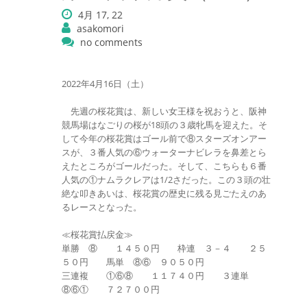
4月 17, 22
asakomori
no comments
2022年4月16日（土）
先週の桜花賞は、新しい女王様を祝おうと、阪神
競馬場はなごりの桜が18頭の３歳牝馬を迎えた。そ
して今年の桜花賞はゴール前で⑧スターズオンアー
スが、３番人気の⑥ウォーターナビレラを鼻差とら
えたところがゴールだった。そして、こちらも６番
人気の①ナムラクレアは1/2さだった。この３頭の壮
絶な叩きあいは、桜花賞の歴史に残る見ごたえのあ
るレースとなった。
≪桜花賞払戻金≫
単勝 ⑧ １４５０円 枠連 ３－４ ２５
５０円 馬単 ⑧⑥ ９０５０円
三連複 ①⑥⑧ １１７４０円 ３連単
⑧⑥① ７２７００円