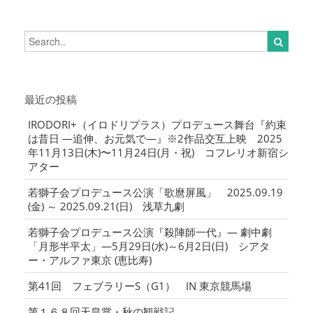
最近の投稿
IRODORI+（イロドリプラス）プロデュース舞台『約束
は昔日 ―追伸、お元気で―』※2作品交互上映 2025
年11月13日(木)〜11月24日(月・祝) コフレリオ新宿シ
アター
若獅子会プロデュース公演「歌麿屏風」 2025.09.19
(金) ～ 2025.09.21(日) 浅草九劇
若獅子会プロデュース公演『殺陣師一代』― 劇中劇
「月形半平太」―5月29日(水)～6月2日(日) シアタ
ー・アルファ東京 (恵比寿)
第41回 フェブラリーS（G1） IN 東京競馬場
第１６８回天皇賞・秋の観戦記