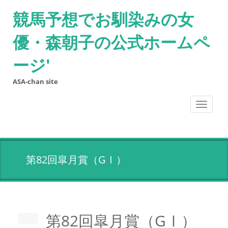
競馬予想でお馴染みの女
優・森朝子の公式ホームペ
ージ'
ASA-chan site
Toggle
navigati
第82回皐月賞（GⅠ）
第82回皐月賞（GⅠ）