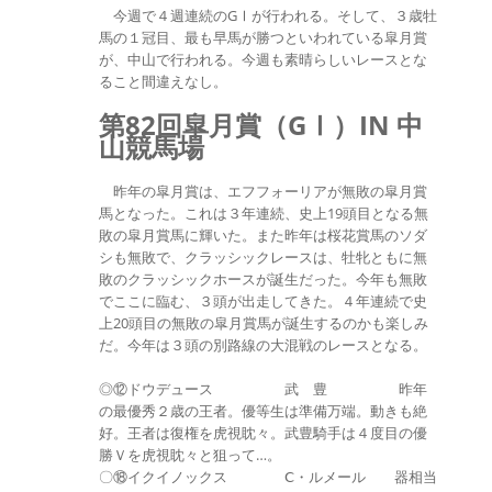
今週で４週連続のGⅠが行われる。そして、３歳牡
馬の１冠目、最も早馬が勝つといわれている皐月賞
が、中山で行われる。今週も素晴らしいレースとな
ること間違えなし。
第82回皐月賞（GⅠ）IN 中
山競馬場
昨年の皐月賞は、エフフォーリアが無敗の皐月賞
馬となった。これは３年連続、史上19頭目となる無
敗の皐月賞馬に輝いた。また昨年は桜花賞馬のソダ
シも無敗で、クラッシックレースは、牡牝ともに無
敗のクラッシックホースが誕生だった。今年も無敗
でここに臨む、３頭が出走してきた。４年連続で史
上20頭目の無敗の皐月賞馬が誕生するのかも楽しみ
だ。今年は３頭の別路線の大混戦のレースとなる。
◎⑫ドウデュース 武 豊 昨年
の最優秀２歳の王者。優等生は準備万端。動きも絶
好。王者は復権を虎視眈々。武豊騎手は４度目の優
勝Ｖを虎視眈々と狙って…。
〇⑱イクイノックス Ⅽ・ルメール 器相当