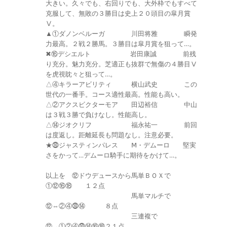
大きい。久々でも、右回りでも、大外枠でもすべて
克服して、無敗の３勝目は史上２０頭目の皐月賞
Ⅴ。
▲①ダノンベルーガ 川田将雅 瞬発
力最高。２戦２勝馬。３勝目は皐月賞を狙って…。
✖⑯デシエルト 岩田康誠 前残
り充分。魅力充分。芝適正も抜群で無傷の４勝目Ⅴ
を虎視眈々と狙って…。
△④キラーアビリティ 横山武史 この
世代の一番手。コース適性最高。性能も高い。
△②アクスビクターモア 田辺裕信 中山
は３戦３勝で負けなし。性能高し。
△⑭ジオクリフ 福永祐一 前回
は度返し。距離延長も問題なし。注意必要。
★⓾ジャスティンパレス Ⅿ・デムーロ 堅実
さをかって…デムーロ騎手に期待をかけて…。
以上を ⑫ドウデュースから馬単ＢＯＸで
①⑫⑯⑱ １２点
馬単マルチで
⑫⇔②④⓾⑭ ８点
三連複で
⑫→①②④⓾⑭⑯⑱２１点