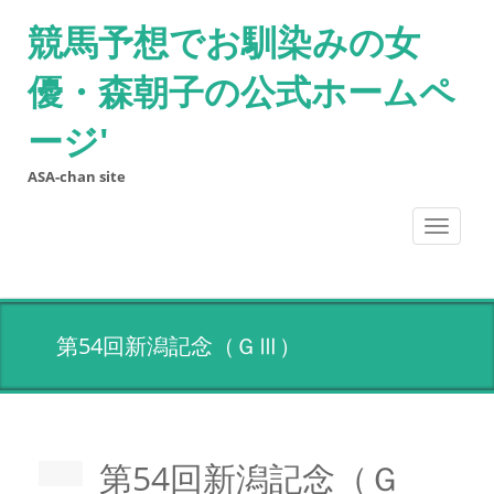
競馬予想でお馴染みの女
優・森朝子の公式ホームペ
ージ'
ASA-chan site
Toggle
navigati
第54回新潟記念（ＧⅢ）
第54回新潟記念（Ｇ