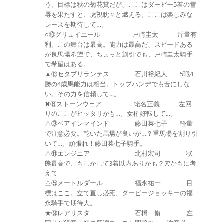
う。目標は秋の菊花賞だが、ここはダービー5着の雪
辱を果たすと、虎視眈々と燃える。ここは楽しみな
レースを期待して…。
○⑩グリュイエール 戸崎圭太 斤量有
利。この舞台は最高。能力は最高だ、スピードある
が良馬場希望で、ちょっと割引でも、戸崎圭太騎手
で希望はある。
▲⑬セタブリランテス 石川裕紀人 5戦4
勝の4歳馬能力は相当。トップハンデでも苦にしな
い。その力を信頼して…。
✖⑧ストーンウェア 蛯名正義 左回
りのここがピッタリかも…。女権好転して…。
△③ベアインマインド 藤田菜七子 軽量
で注意必要。乾いた馬場が良いが…？重馬場を割り引
いて…。頑張れ！藤田菜七子騎手。
△⑪エンジニア 北村宏司 状
態最高で、もしかして3着以内ありかも？穴かもに考
えて
△⑤メートルダール 福永祐一 目
標はここ。立て直し必死、ダービージョッキーの福
永騎手で期待大。
★⑨レアリスタ 石橋 脩 左