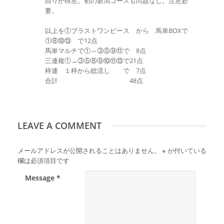
回りが得意。初の新潟コースも問題なし。注意必
要。
以上を①ブラストワンピース から 馬単BOXで
①⑧⑩⑬ で12点
馬単マルチで①⇔③⑤⑨⑪で 8点
三連複①→③⑤⑧⑨⑩⑪⑬で21点
枠連 １枠から総流し で 7点
合計 48点
LEAVE A COMMENT
メールアドレスが公開されることはありません。
※
が付いている
欄は必須項目です
Message *