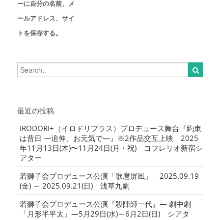
ーに自分の名前、メ
ールアドレス、サイ
トを保存する。
最近の投稿
IRODORI+（イロドリプラス）プロデュース舞台『約束
は昔日 ―追伸、お元気で―』※2作品交互上映 2025
年11月13日(木)〜11月24日(月・祝) コフレリオ新宿シ
アター
若獅子会プロデュース公演「歌麿屏風」 2025.09.19
(金) ～ 2025.09.21(日) 浅草九劇
若獅子会プロデュース公演『殺陣師一代』― 劇中劇
「月形半平太」―5月29日(水)～6月2日(日) シアタ