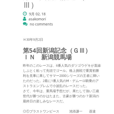
Ⅲ）
9月 02, 18
asakomori
no comments
Ｈ30年9月2日
第54回新潟記念（ＧⅢ）
ＩＮ 新潟競馬場
昨年のこのレースは、6番人気のダツゴウゲキが直線
しぶとく粘って先頭でゴール。格上挑戦で重賞初勝
利を見事に果してサマー2000シリーズの王者に輝い
たのだった。2着に1番人気のⅯ・デムーロ騎乗のア
ストラエンブレムで小波乱のレースだった。
さて、今年は、重馬場予想だが、果たして強い三歳
世代が勝つのかはたまた、古豪が勝つのか？新潟の
最終日の楽しみなレースだ。
◎①ブラストワンピース 池添謙一 器違