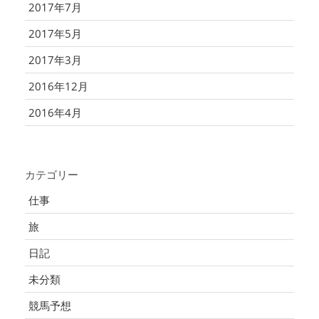
2017年7月
2017年5月
2017年3月
2016年12月
2016年4月
カテゴリー
仕事
旅
日記
未分類
競馬予想