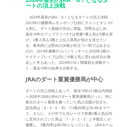
ートの頂上決戦
2024年最初のJRA・GⅠとなるダートの頂上決戦
2023年の優勝馬レモンポップは秋にチャンピオンズC
も制し、ダート路線の頂点に君臨。同馬をはじめ、
過去10年のフェブラリーSでは単勝1番人気が5勝を挙
げ、2番人気も3勝と上位人気馬が強さを見せてい
る。基本的には堅めの決着が目立つ一戦ではあるも
のの、2014年優勝のコパノリッキーと2020年2着の
ケイティブレイブは共に16番人気と思わぬ伏兵が激
走した年もあった。2024年のGⅠ開幕戦を攻略すべ
く、過去10年の結果を分析する。
JRAのダート重賞優勝馬が中心
ダートの頂上決戦とあって、過去10年の3着以内馬延
べ30頭中26頭がJRAのダート重賞優勝馬だった。特に
東京のダート重賞を勝っていた馬の活躍が目立ち、
該当馬は〔8・6・6・35〕で3着内率は36.4%をマー
ク。さらに、その中でも当レースで単勝2番人気以内
に支持されていた馬は〔7・3・2・3〕と半数近くが
優勝し、3着内率は80.0%となっている。（JRAホーム