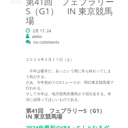
第41回 フェブラリー
S（G1） IN 東京競馬
場
2月 17, 24
akiko
no comments
２０２４年２月１７日（土）
今年は暖冬だ。あっという間に冬も終わってしま
う気がする。
さあ、今年初めてのG１レースが、明日東京競馬場で
行われる。
そして今年は、地方競馬所属馬が３頭出走する。本
当に頑張ってほしいものである。
第41回 フェブラリーS（G1）
IN 東京競馬場
2024年最初のJRA・GⅠとなるダ