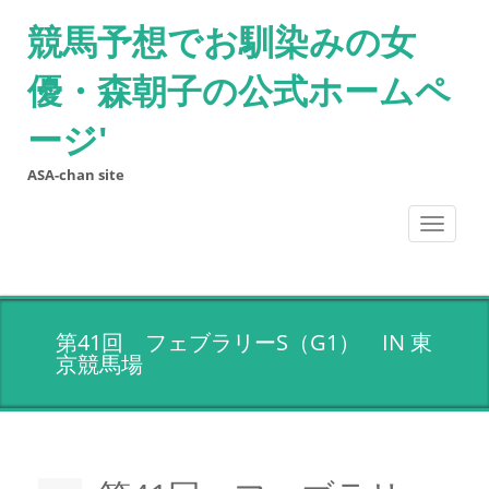
競馬予想でお馴染みの女
優・森朝子の公式ホームペ
ージ'
ASA-chan site
Toggle
navigati
第41回 フェブラリーS（G1） IN 東
京競馬場