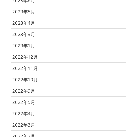
2023年6月
2023年5月
2023年4月
2023年3月
2023年1月
2022年12月
2022年11月
2022年10月
2022年9月
2022年5月
2022年4月
2022年3月
2022年2月