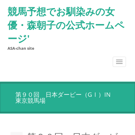
競馬予想でお馴染みの女
優・森朝子の公式ホームペ
ージ'
ASA-chan site
Toggle
navigati
第９０回 日本ダービー（GⅠ）IN
東京競馬場