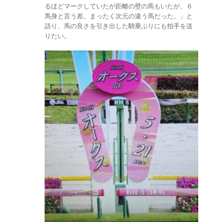
るほどマークしていたが距離の壁の馬もいたが、６
馬身と言う差。まったく次元の違う馬だった。」と
語り、馬の良さを引き出した騎乗ぶりにも拍手を送
りたい。