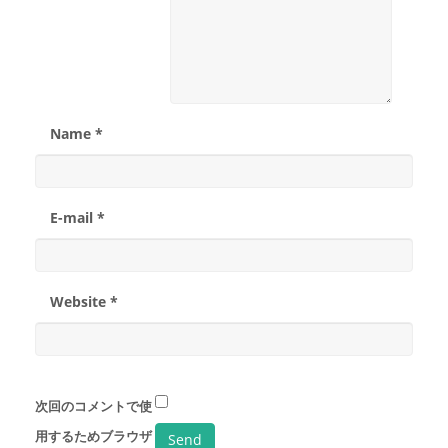
Name *
E-mail *
Website *
次回のコメントで使
用するためブラウザ