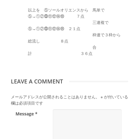
以上を ⑤ソールオリエンスから 馬単で
⑤→①②⓾⑪⑫⑭⑱ ７点
三連複で
⑤→①②⓾⑪⑫⑭⑱ ２１点
枠連で３枠から
総流し ８点
合
計 ３６点
LEAVE A COMMENT
メールアドレスが公開されることはありません。
※
が付いている
欄は必須項目です
Message *