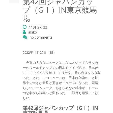
第42回ジャパンカッ
プ（GⅠ）IN東京競馬
場
11月 27, 22
akiko
no comments
2022年11月27日（日）
今週の大きなニュースは、なんといってもサッカ
ーのワールドカップでの日本対ドイツ戦で、日本が
２－１でドイツを破り、E リーグ、勝ち点３をもぎ取
ったことだ。このニュースは、日本は勿論のこと世
界中で大きな衝撃と驚きがニュースになった。素晴
らしいチームワーク。あきらめない精神が、ドーハ
の悲劇から歓喜へと変わった。二戦目も頑張って欲
しい。
第42回ジャパンカップ（GⅠ）IN
東京競馬場