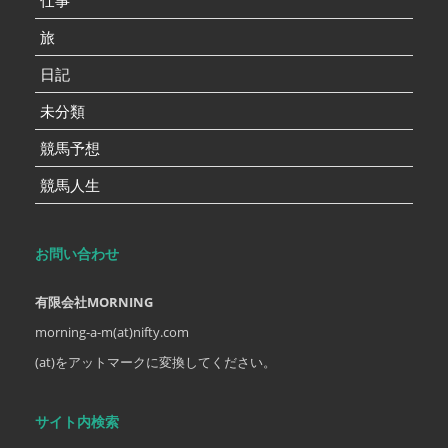
仕事
旅
日記
未分類
競馬予想
競馬人生
お問い合わせ
有限会社MORNING
morning-a-m(at)nifty.com
(at)をアットマークに変換してください。
サイト内検索