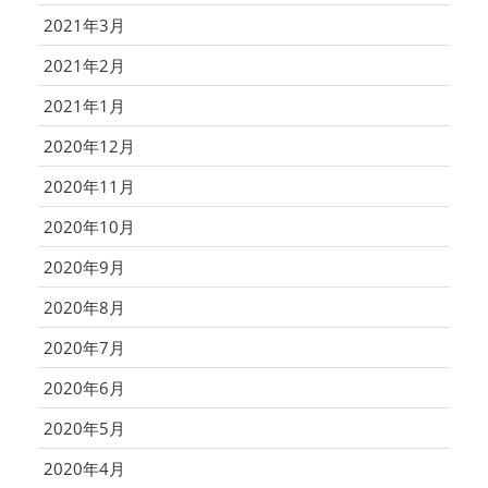
2021年3月
2021年2月
2021年1月
2020年12月
2020年11月
2020年10月
2020年9月
2020年8月
2020年7月
2020年6月
2020年5月
2020年4月