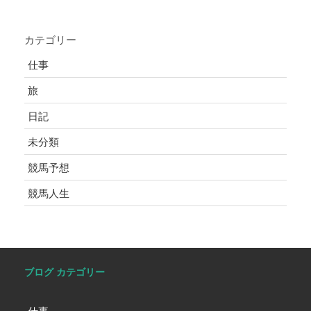
カテゴリー
仕事
旅
日記
未分類
競馬予想
競馬人生
ブログ カテゴリー