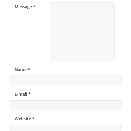
Message *
Name *
E-mail *
Website *