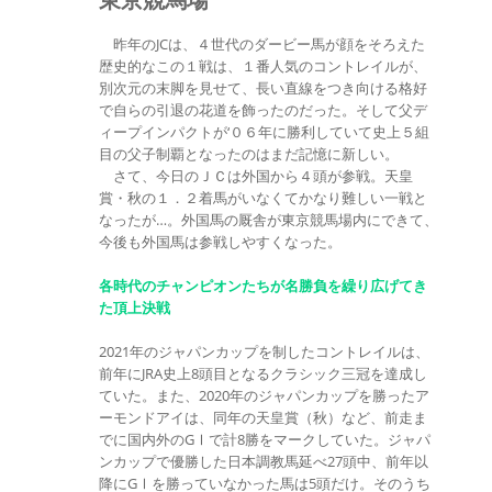
昨年のJCは、４世代のダービー馬が顔をそろえた
歴史的なこの１戦は、１番人気のコントレイルが、
別次元の末脚を見せて、長い直線をつき向ける格好
で自らの引退の花道を飾ったのだった。そして父デ
ィープインパクトが‘０６年に勝利していて史上５組
目の父子制覇となったのはまだ記憶に新しい。
さて、今日のＪＣは外国から４頭が参戦。天皇
賞・秋の１．２着馬がいなくてかなり難しい一戦と
なったが…。外国馬の厩舎が東京競馬場内にできて、
今後も外国馬は参戦しやすくなった。
各時代のチャンピオンたちが名勝負を繰り広げてき
た頂上決戦
2021年のジャパンカップを制したコントレイルは、
前年にJRA史上8頭目となるクラシック三冠を達成し
ていた。また、2020年のジャパンカップを勝ったア
ーモンドアイは、同年の天皇賞（秋）など、前走ま
でに国内外のGⅠで計8勝をマークしていた。ジャパ
ンカップで優勝した日本調教馬延べ27頭中、前年以
降にGⅠを勝っていなかった馬は5頭だけ。そのうち