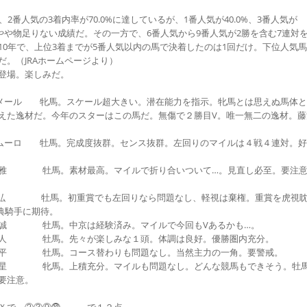
2番人気の3着内率が70.0%に達しているが、1番人気が40.0%、3番人気が
とやや物足りない成績だ。その一方で、6番人気から9番人気が2勝を含む7連対
10年で、上位3着までが5番人気以内の馬で決着したのは1回だけ。下位人気
。（JRAホームページより）
登場。楽しみだ。
牝馬。スケール超大きい。潜在能力を指示。牝馬とは思えぬ馬体と
えた逸材だ。今年のスターはこの馬だ。無傷で２勝目V。唯一無二の逸材。藤
 牡馬。完成度抜群。センス抜群。左回りのマイルは４戦４連対。好
雅 牡馬。素材最高。マイルで折り合いついて…。見直し必至。要注
弘 牡馬。初重賞でも左回りなら問題なし、軽視は棄権。重賞を虎視
典騎手に期待。
誠 牡馬。中京は経験済み。マイルで今回もVあるかも…。
 牡馬。先々が楽しみな１頭。体調は良好。優勝圏内充分。
平 牡馬。コース替わりも問題なし。当然主力の一角。要警戒。
瑠星 牝馬。上積充分。マイルも問題なし。どんな競馬もできそう。牡
要注意。