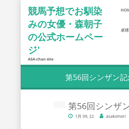
競馬予想でお馴染
HO
みの女優・森朝子
卓球
の公式ホームペー
ジ'
ASA-chan site
第56回シンザン記
第56回シンザ
1月 09, 22
asakomori