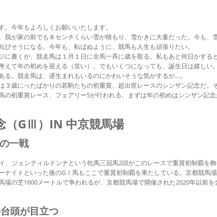
す。今年もよろしくお願いいたします。
。我が家の前でも８センチくらい雪が積もり、雪かきに大童だった。今も、
転びそうになる。今年も、転ばぬように、競馬も人生も頑張りたい。
ジに書くが、競走馬は１月１日に全馬一斉に歳を取る。私もあと何日かする
考えて年の初めを迎える（笑い）。でもいくつになっても、誕生日は嬉しい
ある。競走馬は、遅生まれもいるのにかわいそうな気がするが…。
は３歳にったばかりの若駒たちの初重賞、超出世レースのシンザン記念だ。
馬の初重賞レース、フェアリーSが行われる。まずは年の初めはシンザン記念
念（GⅢ）IN 中京競馬場
躍の一戦
アイ、ジェンティルドンナという牝馬三冠馬2頭がこのレースで重賞初制覇を飾
ーナイトといった後のGⅠ馬もここで重賞初制覇を果たしている。京都競馬
場の芝1600メートルで争われるが、京都競馬場で開催された2020年以前を
の台頭が目立つ