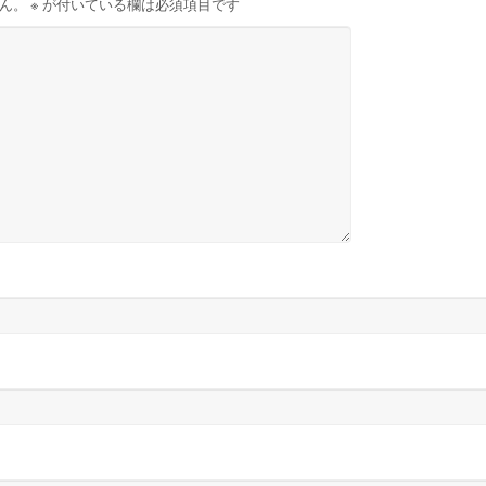
ん。
※
が付いている欄は必須項目です