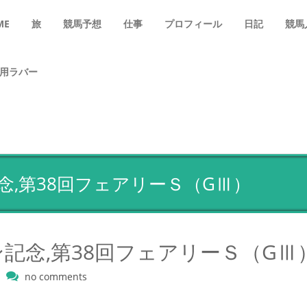
ME
旅
競馬予想
仕事
プロフィール
日記
競馬
用ラバー
念,第38回フェアリーＳ（GⅢ）
ン記念,第38回フェアリーＳ（GⅢ
no comments