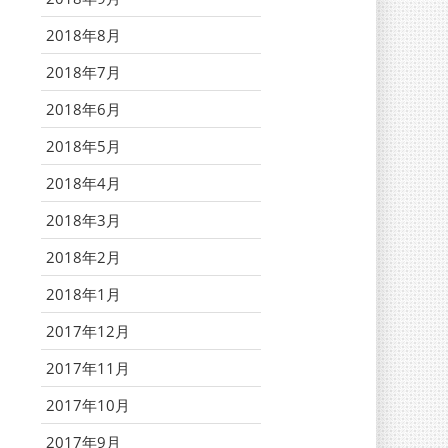
2018年8月
2018年7月
2018年6月
2018年5月
2018年4月
2018年3月
2018年2月
2018年1月
2017年12月
2017年11月
2017年10月
2017年9月