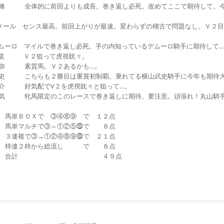
脩 全体的に前回よりも成長。巻き返し必死。改めてここで期待して、
ル センス最高。前回上がりが最速。変わらずの稽古で問題なし。Ｖ２目
 マイルで巻き返し必死。手の内知っているデムーロ騎手に期待して…
皇成 Ｖ２狙って虎視眈々。
弥 素質馬。Ｖ２あるかも…。
 こちらも２勝目は重賞初制覇。乗れてる横山武史騎手に今年も期待
介 好気配でV２を虎視眈々と狙って…。
気 牝馬限定のこのレースで巻き返しに期待。要注意。頑張れ！丸山騎
 馬単ＢＯＸで ③④⑧⑨ で １２点
⇔①②⑤⓾で ８点
④⑧⑨⓾で ２１点
総流し で ８点
 ４９点