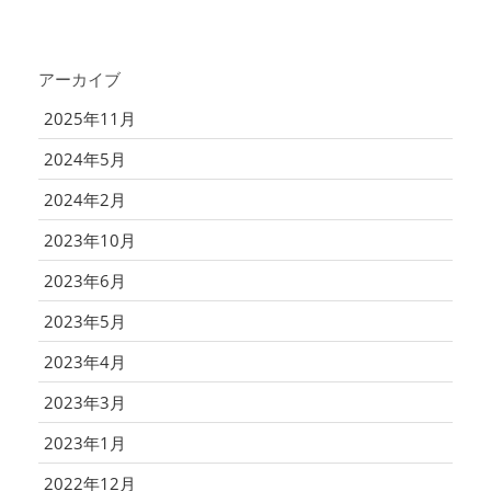
アーカイブ
2025年11月
2024年5月
2024年2月
2023年10月
2023年6月
2023年5月
2023年4月
2023年3月
2023年1月
2022年12月