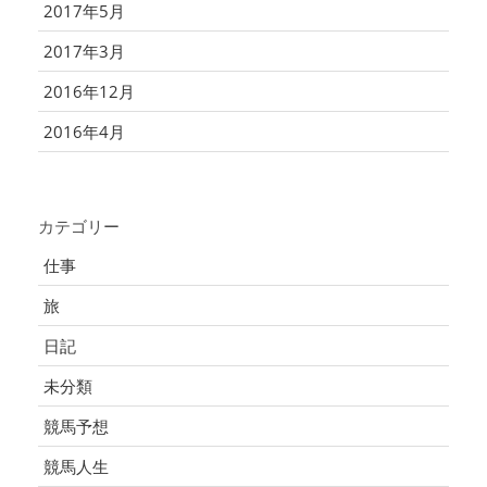
2017年5月
2017年3月
2016年12月
2016年4月
カテゴリー
仕事
旅
日記
未分類
競馬予想
競馬人生