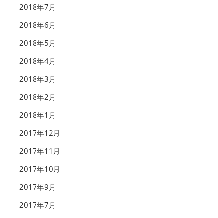
2018年7月
2018年6月
2018年5月
2018年4月
2018年3月
2018年2月
2018年1月
2017年12月
2017年11月
2017年10月
2017年9月
2017年7月