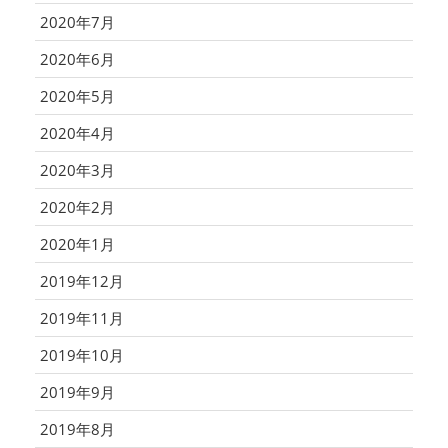
2020年7月
2020年6月
2020年5月
2020年4月
2020年3月
2020年2月
2020年1月
2019年12月
2019年11月
2019年10月
2019年9月
2019年8月