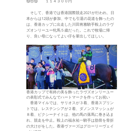
⑩⑪⑬ １１４３００円
そして、香港では香港国際競走2021が行われ、日
本からは12頭が参加、中でも引退の花道を飾ったの
は、香港カップに出走した川田将雅騎手鞍上のラヴ
ズオンリーユー牝馬５歳だった。これで牧場に帰
り、良い母になってよい仔を輩出してほしい。
香港カップで有終の美を飾ったラヴズオンリーユー
の表彰式でみんなでハートマークを作ってお祝い
香港マイルでは、サリオスが３着、香港スプリン
トでは、レステンシアが２着、ダノンスマッシュが
８着、ピクシーナイトは、他の馬の落馬に巻き込ま
れ、競走を中止。鞍上の福永祐一騎手は肋骨を骨折
の大けがをした。香港ヴァーズはグローリーヴェイ