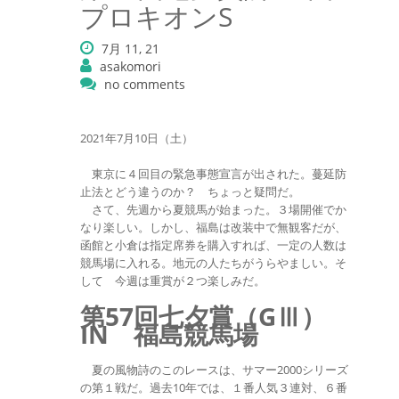
プロキオンS
7月 11, 21
asakomori
no comments
2021年7月10日（土）
東京に４回目の緊急事態宣言が出された。蔓延防
止法とどう違うのか？ ちょっと疑問だ。
さて、先週から夏競馬が始まった。３場開催でか
なり楽しい。しかし、福島は改装中で無観客だが、
函館と小倉は指定席券を購入すれば、一定の人数は
競馬場に入れる。地元の人たちがうらやましい。そ
して 今週は重賞が２つ楽しみだ。
第57回七夕賞（GⅢ）
IN 福島競馬場
夏の風物詩のこのレースは、サマー2000シリーズ
の第１戦だ。過去10年では、１番人気３連対、６番