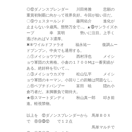
◎⑫ダノンスプレンダー 川田将雅 悲願の
重賞初制覇に向かって視界良好。今回が狙い目だ。
〇⑨ウェスタールンド 藤岡佑介 進化が
止まらない９歳馬。態勢万全で…。▲⓾サンライズホ
ープ 幸 英明 勢いに注目。上手く
逃げれればⅤ３濃厚。
✖⑧ワイルドファラオ 福永祐一 復調ムー
ドプンプン。中央でも通用する。
△①メイショウワザシ 西村淳也 メイシ
ョウ軍団の大将格。小倉の１７００Ⅿは一番実績が
ある。絶好枠を引いて…。
△③メイショウカズサ 松山弘平 メイシ
ョウ軍団のキーマン。小回りこの距離は問題なし。
△⑪ペプチドバンブー 富田 暁 隠れ小
倉巧者だ。末脚勝負で期待大。
★⑮スマートダンディ 秋山真一郎 叩き前
進。軽視禁物。
以上を ⑫ダノンスプレンダーから 馬単ＢＯＸ
で ⑧⑨⓾⑫ で１２点
馬単マルチで