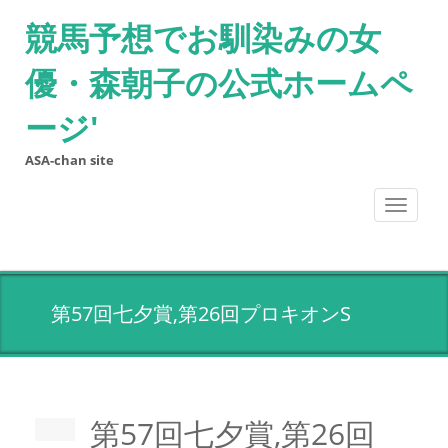
競馬予想でお馴染みの女
優・森朝子の公式ホームペ
ージ'
ASA-chan site
Toggle
navigati
第57回七夕賞,第26回プロキオンS
第57回七夕賞,第26回