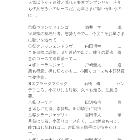
人気以下が７連対と荒れる要素プンプンだが、今年
も伏兵ぞろいのレースだ。お星さまに願いが叶うの
は…。
◎⑯ヴァンケドミンゴ 酒井 学 現
役屈指の福島巧者。態勢万全で…。今度こそお星さま
に願いを込めて……。
〇⑨クレッシェンドラヴ 内田博幸 こ
こを目標に調整。３年連続で出走。昨年の覇者、得
意のコースで連覇願って…。
▲④トーラスジェミニ 戸崎圭太 道
悪も得意。押し切るかも…。小回りコースも本領発揮
で要注意。
✖⑤ブラックマジック 石橋 脩 ハン
デ手ごろ。小回りにも対応。久々も走る。注意必
要。
△⑫ワーケア 田辺裕信 巻
き返しに期待。素質馬。田辺騎手に期待。
△⓾クラージェゲリエ 吉田隼人 皐
月賞は５着。小回りコース向く。この舞台も向く。
能力出し切れれば…。吉田隼人騎手に期待をかけ
て…。
△⑥ショーナンバルディ 岩田康誠 仕