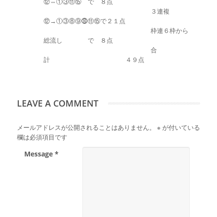
⑫⇔①③⑪⑮ で ８点
３連複
⑫→①③⑧⑨⓾⑪⑮で２１点
枠連６枠から
総流し で ８点
合
計 ４９点
LEAVE A COMMENT
メールアドレスが公開されることはありません。
※
が付いている
欄は必須項目です
Message *