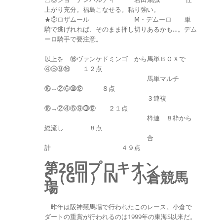
上がり充分。福島こなせる。粘り強い。
★②ロザムール Ⅿ・デムーロ 単
騎で逃げれれば、そのまま押し切りあるかも…。デム
ーロ騎手で要注意。
以上を ⑯ヴァンケドミンゴ から馬単ＢＯＸで
④⑤⑨⑯ １２点
馬単マルチ
⑯⇔②⑥⓾⑫ ８点
３連複
⑯→②④⑥⑨⓾⑫ ２１点
枠連 ８枠から
総流し ８点
合
計 ４９点
第26回プロキオン
S（GⅢ）IN 小倉競馬
場
昨年は阪神競馬場で行われたこのレース。小倉で
ダートの重賞が行われるのは1999年の東海S以来だ。