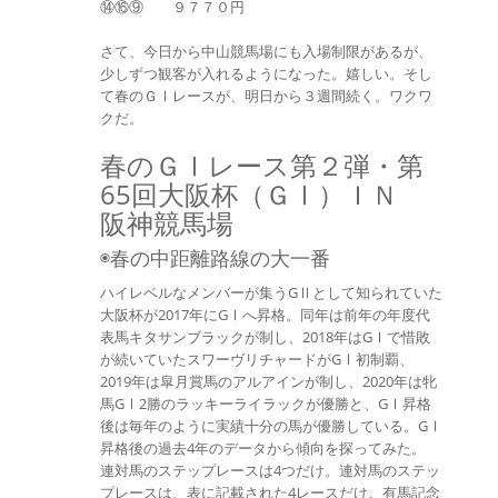
⑭⑯⑨ ９７７０円
さて、今日から中山競馬場にも入場制限があるが、
少しずつ観客が入れるようになった。嬉しい。そし
て春のＧⅠレースが、明日から３週間続く。ワクワ
クだ。
春のＧⅠレース第２弾・第
65回大阪杯（ＧⅠ）ＩＮ
阪神競馬場
◉春の中距離路線の大一番
ハイレベルなメンバーが集うGⅡとして知られていた
大阪杯が2017年にGⅠへ昇格。同年は前年の年度代
表馬キタサンブラックが制し、2018年はGⅠで惜敗
が続いていたスワーヴリチャードがGⅠ初制覇、
2019年は皐月賞馬のアルアインが制し、2020年は牝
馬GⅠ2勝のラッキーライラックが優勝と、GⅠ昇格
後は毎年のように実績十分の馬が優勝している。GⅠ
昇格後の過去4年のデータから傾向を探ってみた。
連対馬のステップレースは4つだけ。連対馬のステッ
プレースは、表に記載された4レースだけ。有馬記念