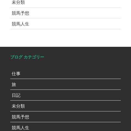
未分類
競馬予想
競馬人生
ブログ カテゴリー
仕事
旅
日記
未分類
競馬予想
競馬人生