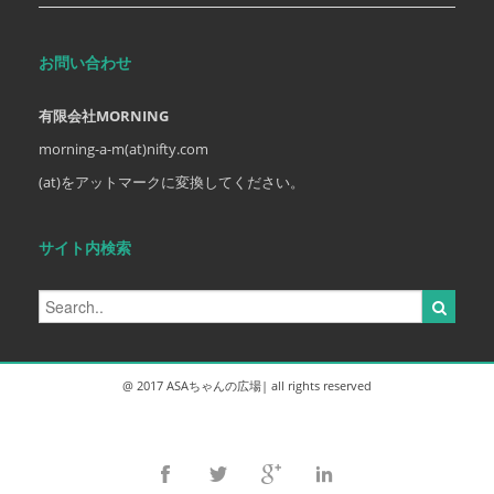
お問い合わせ
有限会社MORNING
morning-a-m(at)nifty.com
(at)をアットマークに変換してください。
サイト内検索
@ 2017 ASAちゃんの広場| all rights reserved