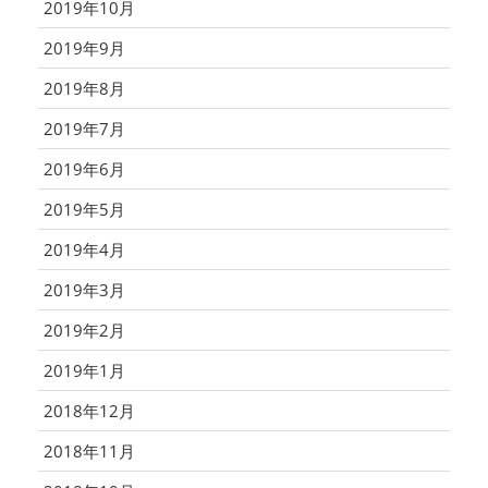
2019年10月
2019年9月
2019年8月
2019年7月
2019年6月
2019年5月
2019年4月
2019年3月
2019年2月
2019年1月
2018年12月
2018年11月