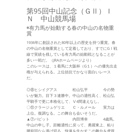
第95回中山記念（ＧⅡ）Ｉ
Ｎ 中山競馬場
◉有力馬が始動する春の中山の名物重
賞
1936年に創設された80年以上の歴史を持つ重賞。春
の中山の名物重賞として定着しており、すでにGⅠ戦
線で実績を残している有力馬の始動戦となることが
多い一戦だ。（JRAホームページより）
このレースは、１着馬に大阪杯（G１）への優先出走
権が与えられる。上位拮抗でかなり面白いレース
だ。
◎⑧ヒシイグアス 松山弘平 今の勢
いが魅力。目下３連勝中。中山の適性高く、松山弘
平騎手で更に本格化して、Ⅴ4間違えなし。
〇⑪クラージュゲリエ Ｃ・ルメール 実力は
上位。復調なる。この舞台も会いそうだ。
▲⑦バビット 内田博幸 4歳馬。
中山の申し子。距離適性に戻って、勇躍東上、粘り
腰前回なら逃げ切る。快速を生かすこの舞台を虎視