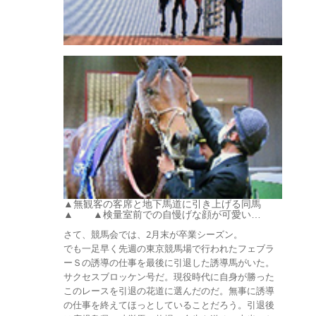
▲無観客の客席と地下馬道に引き上げる同馬
▲ ▲検量室前での自慢げな顔が可愛い…
さて、競馬会では、2月末が卒業シーズン。
でも一足早く先週の東京競馬場で行われたフェブラ
ーＳの誘導の仕事を最後に引退した誘導馬がいた。
サクセスブロッケン号だ。現役時代に自身が勝った
このレースを引退の花道に選んだのだ。無事に誘導
の仕事を終えてほっとしていることだろう。引退後