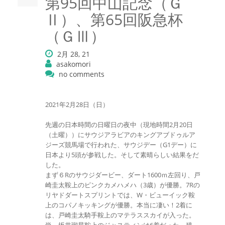
第95回中山記念（Ｇ
Ⅱ）、第65回阪急杯
（ＧⅢ）
2月 28, 21
asakomori
no comments
2021年2月28日（日）
先週の日本時間の日曜日の夜中（現地時間2月20日
（土曜））にサウジアラビアのキングアブドゥルア
ジーズ競馬場で行われた、サウジデー（G1デー）に
日本より5頭が参戦した。そして素晴らしい結果をだ
した。
まず６Rのサウジダービー、ダート1600ｍ左回り、戸
崎圭太鞍上のピンクカメハメハ（3歳）が優勝。7Rの
リヤドダートスプリントでは、W・ビューイック鞍
上のコパノキッキングが優勝。本当に凄い！2着に
は、戸崎圭太騎手鞍上のマテラススカイが入った。