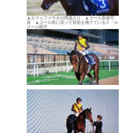
▲カフェファラオの馬場入り ▲ゴール直後写
真 ▲ゴール前に戻って首筋を撫でているＣ・ル
メール騎手