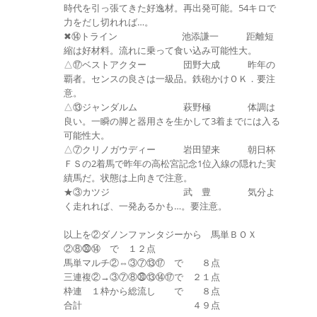
時代を引っ張てきた好逸材。再出発可能。54キロで
力をだし切れれば…。
✖⑭トライン 池添謙一 距離短
縮は好材料。流れに乗って食い込み可能性大。
△⑰ベストアクター 団野大成 昨年の
覇者。センスの良さは一級品。鉄砲かけＯＫ．要注
意。
△⑬ジャンダルム 萩野極 体調は
良い。一瞬の脚と器用さを生かして3着までには入る
可能性大。
△⑦クリノガウディー 岩田望来 朝日杯
ＦＳの2着馬で昨年の高松宮記念1位入線の隠れた実
績馬だ。状態は上向きで注意。
★③カツジ 武 豊 気分よ
く走れれば、一発あるかも…。要注意。
以上を②ダノンファンタジーから 馬単ＢＯＸ
②⑧⓾⑭ で １２点
馬単マルチ②⇔③⑦⑬⑰ で ８点
三連複②→③⑦⑧⓾⑬⑭⑰で ２１点
枠連 １枠から総流し で ８点
合計 ４９点