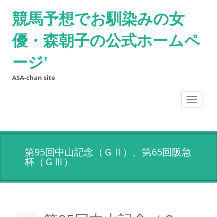
競馬予想でお馴染みの女
優・森朝子の公式ホームペ
ージ'
ASA-chan site
Toggle
navigati
第95回中山記念（ＧⅡ）、第65回阪急
杯（ＧⅢ）