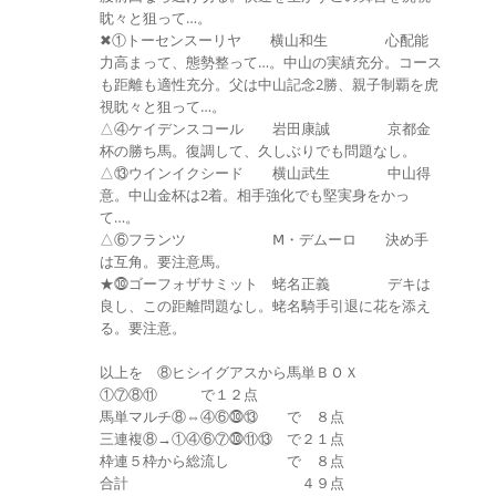
眈々と狙って…。
✖①トーセンスーリヤ 横山和生 心配能
力高まって、態勢整って…。中山の実績充分。コース
も距離も適性充分。父は中山記念2勝、親子制覇を虎
視眈々と狙って…。
△④ケイデンスコール 岩田康誠 京都金
杯の勝ち馬。復調して、久しぶりでも問題なし。
△⑬ウインイクシード 横山武生 中山得
意。中山金杯は2着。相手強化でも堅実身をかっ
て…。
△⑥フランツ Ⅿ・デムーロ 決め手
は互角。要注意馬。
★⓾ゴーフォザサミット 蛯名正義 デキは
良し、この距離問題なし。蛯名騎手引退に花を添え
る。要注意。
以上を ⑧ヒシイグアスから馬単ＢＯＸ
①⑦⑧⑪ で１２点
馬単マルチ⑧⇔④⑥⓾⑬ で ８点
三連複⑧→①④⑥⑦⓾⑪⑬ で２１点
枠連５枠から総流し で ８点
合計 ４９点