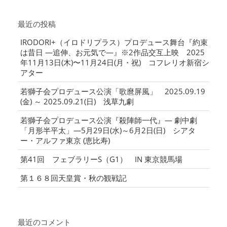
最近の投稿
IRODORI+（イロドリプラス）プロデュース舞台『約束
は昔日 ―追伸、お元気で―』※2作品交互上映 2025
年11月13日(木)〜11月24日(月・祝) コフレリオ新宿シ
アター
若獅子会プロデュース公演「歌麿屏風」 2025.09.19
(金) ～ 2025.09.21(日) 浅草九劇
若獅子会プロデュース公演『殺陣師一代』― 劇中劇
「月形半平太」―5月29日(水)～6月2日(日) シアタ
ー・アルファ東京 (恵比寿)
第41回 フェブラリーS（G1） IN 東京競馬場
第１６８回天皇賞・秋の観戦記
最近のコメント