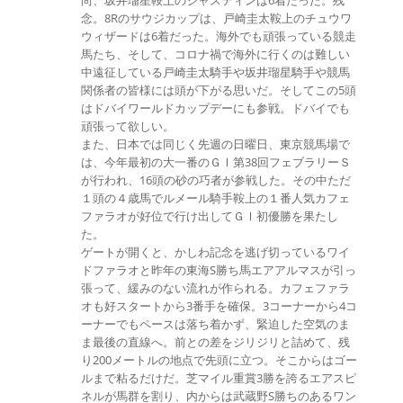
尚、坂井瑠星鞍上のジャスティンは6着だった。残
念。8Rのサウジカップは、戸崎圭太鞍上のチュウワ
ウィザードは6着だった。海外でも頑張っている競走
馬たち、そして、コロナ禍で海外に行くのは難しい
中遠征している戸崎圭太騎手や坂井瑠星騎手や競馬
関係者の皆様には頭が下がる思いだ。そしてこの5頭
はドバイワールドカップデーにも参戦。ドバイでも
頑張って欲しい。
また、日本では同じく先週の日曜日、東京競馬場で
は、今年最初の大一番のＧⅠ第38回フェブラリーＳ
が行われ、16頭の砂の巧者が参戦した。その中ただ
１頭の４歳馬でルメール騎手鞍上の１番人気カフェ
ファラオが好位で行け出してＧⅠ初優勝を果たし
た。
ゲートが開くと、かしわ記念を逃げ切っているワイ
ドファラオと昨年の東海S勝ち馬エアアルマスが引っ
張って、緩みのない流れが作られる。カフェファラ
オも好スタートから3番手を確保。3コーナーから4コ
ーナーでもペースは落ち着かず、緊迫した空気のま
ま最後の直線へ。前との差をジリジリと詰めて、残
り200メートルの地点で先頭に立つ。そこからはゴー
ルまで粘るだけだ。芝マイル重賞3勝を誇るエアスピ
ネルが馬群を割り、内からは武蔵野S勝ちのあるワン