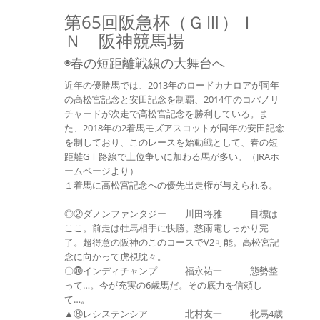
第65回阪急杯（ＧⅢ）Ｉ
Ｎ 阪神競馬場
◉春の短距離戦線の大舞台へ
近年の優勝馬では、2013年のロードカナロアが同年
の高松宮記念と安田記念を制覇、2014年のコパノリ
チャードが次走で高松宮記念を勝利している。ま
た、2018年の2着馬モズアスコットが同年の安田記念
を制しており、このレースを始動戦として、春の短
距離GⅠ路線で上位争いに加わる馬が多い。（JRAホ
ームページより）
１着馬に高松宮記念への優先出走権が与えられる。
◎②ダノンファンタジー 川田将雅 目標は
ここ。前走は牡馬相手に快勝。慈雨電しっかり完
了。超得意の阪神のこのコースでV2可能。高松宮記
念に向かって虎視眈々。
〇⓾インディチャンプ 福永祐一 態勢整
って…。今が充実の6歳馬だ。その底力を信頼し
て…。
▲⑧レシステンシア 北村友一 牝馬4歳