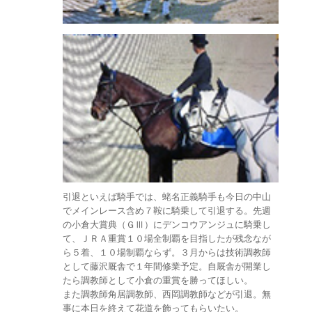
引退といえば騎手では、蛯名正義騎手も今日の中山
でメインレース含め７鞍に騎乗して引退する。先週
の小倉大賞典（ＧⅢ）にデンコウアンジュに騎乗し
て、ＪＲＡ重賞１０場全制覇を目指したが残念なが
ら５着、１０場制覇ならず。３月からは技術調教師
として藤沢厩舎で１年間修業予定。自厩舎が開業し
たら調教師として小倉の重賞を勝ってほしい。
また調教師角居調教師、西岡調教師などが引退。無
事に本日を終えて花道を飾ってもらいたい。