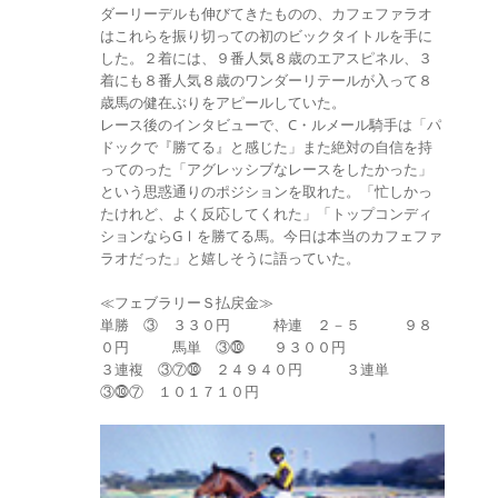
ダーリーデルも伸びてきたものの、カフェファラオ
はこれらを振り切っての初のビックタイトルを手に
した。２着には、９番人気８歳のエアスピネル、３
着にも８番人気８歳のワンダーリテールが入って８
歳馬の健在ぶりをアピールしていた。
レース後のインタビューで、C・ルメール騎手は「パ
ドックで『勝てる』と感じた」また絶対の自信を持
ってのった「アグレッシブなレースをしたかった」
という思惑通りのポジションを取れた。「忙しかっ
たけれど、よく反応してくれた」「トップコンディ
ションならGⅠを勝てる馬。今日は本当のカフェファ
ラオだった」と嬉しそうに語っていた。
≪フェブラリーＳ払戻金≫
単勝 ③ ３３０円 枠連 ２－５ ９８
０円 馬単 ③⓾ ９３００円
３連複 ③⑦⓾ ２４９４０円 ３連単
③⓾⑦ １０１７１０円