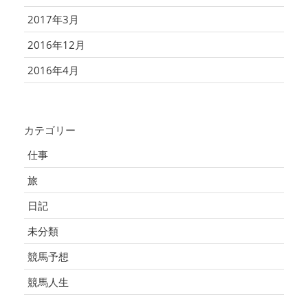
2017年3月
2016年12月
2016年4月
カテゴリー
仕事
旅
日記
未分類
競馬予想
競馬人生