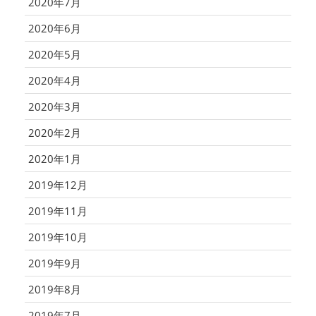
2020年7月
2020年6月
2020年5月
2020年4月
2020年3月
2020年2月
2020年1月
2019年12月
2019年11月
2019年10月
2019年9月
2019年8月
2019年7月