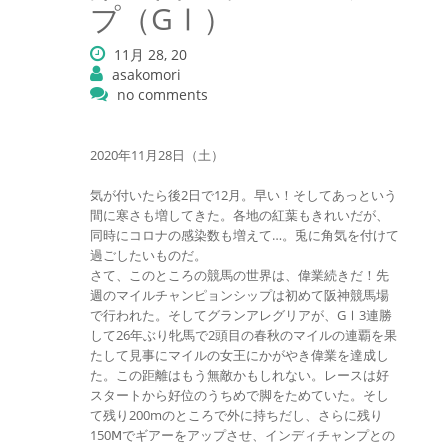
プ（GⅠ）
11月 28, 20
asakomori
no comments
2020年11月28日（土）
気が付いたら後2日で12月。早い！そしてあっという
間に寒さも増してきた。各地の紅葉もきれいだが、
同時にコロナの感染数も増えて…。兎に角気を付けて
過ごしたいものだ。
さて、このところの競馬の世界は、偉業続きだ！先
週のマイルチャンピョンシップは初めて阪神競馬場
で行われた。そしてグランアレグリアが、GⅠ3連勝
して26年ぶり牝馬で2頭目の春秋のマイルの連覇を果
たして見事にマイルの女王にかがやき偉業を達成し
た。この距離はもう無敵かもしれない。レースは好
スタートから好位のうちめで脚をためていた。そし
て残り200mのところで外に持ちだし、さらに残り
150Ⅿでギアーをアップさせ、インディチャンプとの