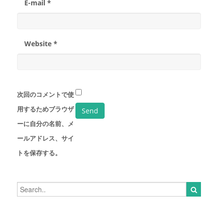
E-mail *
Website *
次回のコメントで使
用するためブラウザ
ーに自分の名前、メ
ールアドレス、サイ
トを保存する。