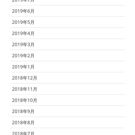
2019年6月
2019年5月
2019年4月
2019年3月
2019年2月
2019年1月
2018年12月
2018年11月
2018年10月
2018年9月
2018年8月
2018年7月