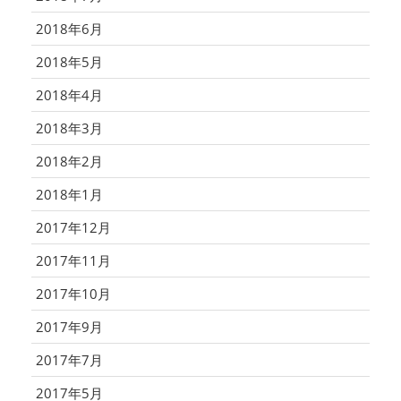
2018年6月
2018年5月
2018年4月
2018年3月
2018年2月
2018年1月
2017年12月
2017年11月
2017年10月
2017年9月
2017年7月
2017年5月