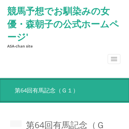
競馬予想でお馴染みの女
優・森朝子の公式ホームペ
ージ'
ASA-chan site
Toggle
navigati
第64回有馬記念（Ｇ１）
第64回有馬記念（Ｇ