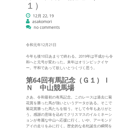
１）
12月 22, 19
asakomori
no comments
令和元年12月21日
今年も後10日あまりで終わる。2019年は平成から令
和へと元号が変わった。来年はオリンピックイヤ
ー。平和であって欲しいとつくづく思う。
第64回有馬記念（Ｇ１）Ｉ
Ｎ 中山競馬場
さあ、令和最初の有馬記念。このレースは過去に菊
花賞を勝った馬が強いというデータがある。そこで
菊花賞勝った馬たちを狙う。そして今年もありがと
う。感謝の意味を込めてクリスマスのイルミネーシ
ョンが奇麗な中山へ応援に行く。いや、アーモンド
アイの走りをみに行く。歴史的な名牝誕生の瞬間を