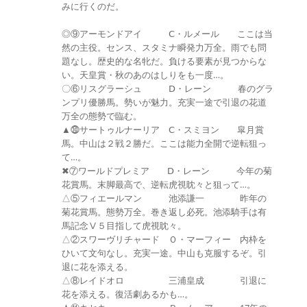
みに行くのだ。
◎⑨アーモンドアイ Ⅽ・ルメール ここは当
然の主役。センス、スタミナ瞬発力万全。雨でも問
題なし。歴史的な名牝だ。負ける要素が見つからな
い。天皇賞・秋のあのはしりをも一度…。
〇⑥リスグラーシュ Ⅾ・レーン 春のグラ
ンプリ優勝馬。勢いが魅力。充実一途で引退の花道
万全の態勢で臨む。
▲⓾サートゥルナーリア Ⅽ・スミヨン 皐月賞
馬。中山は２戦２勝だ。ここは能力全開で逆転狙っ
て…。
✖⑦ワールドプレミア Ⅾ・レーン 今年の菊
花賞馬。末脚最高で、逆転虎視眈々と狙って…。
△⑤フィエールマン 池添謙一 昨年の
菊花賞馬。態勢万全。巻き返し必死。池添騎手は有
馬記念Ⅴ５目指して虎視眈々。
△②スワーヴリチャード Ｏ・マーフィー 内枠を
ひいて文句なし。充実一途。中山も克服するぞ。引
退に花を添える。
△⑧レイドオロ 三浦皇成 引退に
花を添える。復活劇あるかも…。