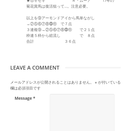
★⑪キセキ Ｒ・ムーア 17年の
菊花賞馬は復活狙って…。注意必要。
以上を⑨アーモンドアイから馬単ながし
→②⑤⑥⑦⑧⓾⑪ で７点
３連複⑨→②⑤⑥⑦⑧⓾⑪ で２１点
枠連５枠から総流し で ８点
合計 ３６点
LEAVE A COMMENT
メールアドレスが公開されることはありません。
※
が付いている
欄は必須項目です
Message *