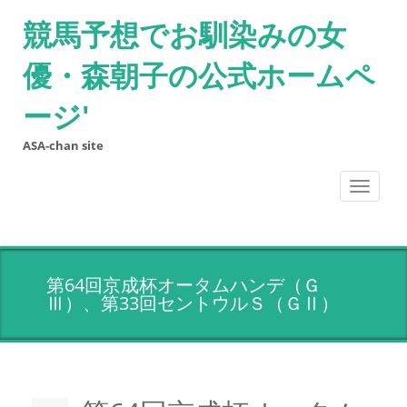
競馬予想でお馴染みの女
優・森朝子の公式ホームペ
ージ'
ASA-chan site
Toggle
navigati
第64回京成杯オータムハンデ（Ｇ
Ⅲ）、第33回セントウルＳ（ＧⅡ）