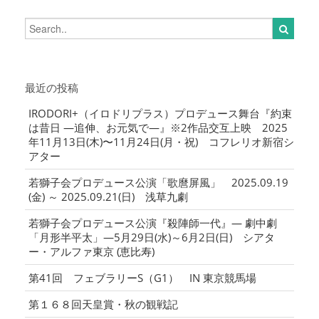
最近の投稿
IRODORI+（イロドリプラス）プロデュース舞台『約束
は昔日 ―追伸、お元気で―』※2作品交互上映 2025
年11月13日(木)〜11月24日(月・祝) コフレリオ新宿シ
アター
若獅子会プロデュース公演「歌麿屏風」 2025.09.19
(金) ～ 2025.09.21(日) 浅草九劇
若獅子会プロデュース公演『殺陣師一代』― 劇中劇
「月形半平太」―5月29日(水)～6月2日(日) シアタ
ー・アルファ東京 (恵比寿)
第41回 フェブラリーS（G1） IN 東京競馬場
第１６８回天皇賞・秋の観戦記