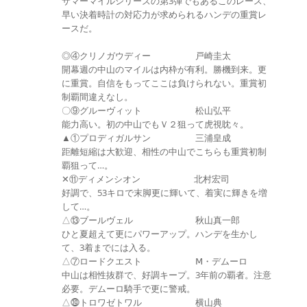
サマーマイルシリーズの第3弾でもあるこのレース、
早い決着時計の対応力が求められるハンデの重賞レ
ースだ。
◎④クリノガウディー 戸崎圭太
開幕週の中山のマイルは内枠が有利。勝機到来。更
に重賞。自信をもってここは負けられない。重賞初
制覇間違えなし。
〇⑨グルーヴィット 松山弘平
能力高い。初の中山でもＶ２狙って虎視眈々。
▲①プロディガルサン 三浦皇成
距離短縮は大歓迎、相性の中山でこちらも重賞初制
覇狙って…。
✕⑪ディメンシオン 北村宏司
好調で、53キロで末脚更に輝いて、着実に輝きを増
して…。
△⑬ブールヴェル 秋山真一郎
ひと夏超えて更にパワーアップ。ハンデを生かし
て、3着までには入る。
△⑦ロードクエスト Ⅿ・デムーロ
中山は相性抜群で、好調キープ。3年前の覇者。注意
必要。デムーロ騎手で更に警戒。
△⓾トロワゼトワル 横山典