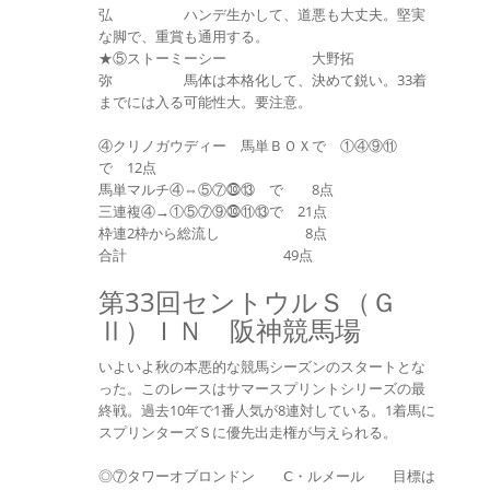
弘 ハンデ生かして、道悪も大丈夫。堅実
な脚で、重賞も通用する。
★⑤ストーミーシー 大野拓
弥 馬体は本格化して、決めて鋭い。33着
までには入る可能性大。要注意。
④クリノガウディー 馬単ＢＯＸで ①④⑨⑪
で 12点
馬単マルチ④⇔⑤⑦⓾⑬ で 8点
三連複④→①⑤⑦⑨⓾⑪⑬で 21点
枠連2枠から総流し 8点
合計 49点
第33回セントウルＳ（Ｇ
Ⅱ）ＩＮ 阪神競馬場
いよいよ秋の本悪的な競馬シーズンのスタートとな
った。このレースはサマースプリントシリーズの最
終戦。過去10年で1番人気が8連対している。1着馬に
スプリンターズＳに優先出走権が与えられる。
◎⑦タワーオブロンドン Ⅽ・ルメール 目標は