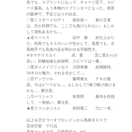
先でも、スプリントになって、チャージ完了。スピ
ード最高。もう本物のスプリンターとなった。得意
の阪神で、予定どおりの出走。
〇⑫ミスターメロディ 福永祐一 春の王者
は、次が目標でも、ここでも負けられない。もしか
して逆転あるかも…。
▲④イベリス 浜中 俊 好仕上がり
だ。牝馬でも５２のハンデ生かして、道悪でも、古
馬相手でも良血の花を咲かせる可能性大。
✕②マテラスカイ 武 豊 芝に変わりが
良い。距離短縮も好材料。スピードは一番。
△⑧ダイメイプリンセス 川田将雅 好調維持。
54キロが魅力。それを生かして…。
△⑪アンヴァル 藤岡康太 デキが最
高。今はピークかも…。もしかして1着で駆け抜ける
かも…。要注意。
△①ペリシャス 幸英明 最内を目指
して、一発狙い。要注意。
★⑥ファンタジスト 和田竜二 穴に一考。
以上を⑦タワーオブロンドンから馬単ＢＯＸで
②④⑦⑫ で12点
馬単マルチで⑦⇔①⑥⑧⑪で 8点