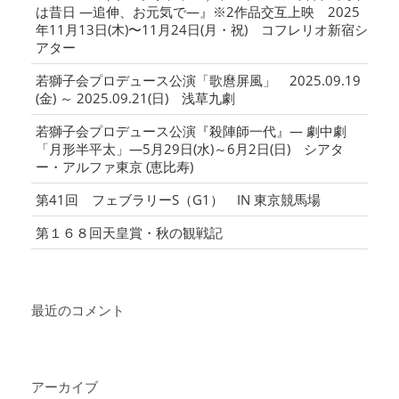
は昔日 ―追伸、お元気で―』※2作品交互上映 2025
年11月13日(木)〜11月24日(月・祝) コフレリオ新宿シ
アター
若獅子会プロデュース公演「歌麿屏風」 2025.09.19
(金) ～ 2025.09.21(日) 浅草九劇
若獅子会プロデュース公演『殺陣師一代』― 劇中劇
「月形半平太」―5月29日(水)～6月2日(日) シアタ
ー・アルファ東京 (恵比寿)
第41回 フェブラリーS（G1） IN 東京競馬場
第１６８回天皇賞・秋の観戦記
最近のコメント
アーカイブ