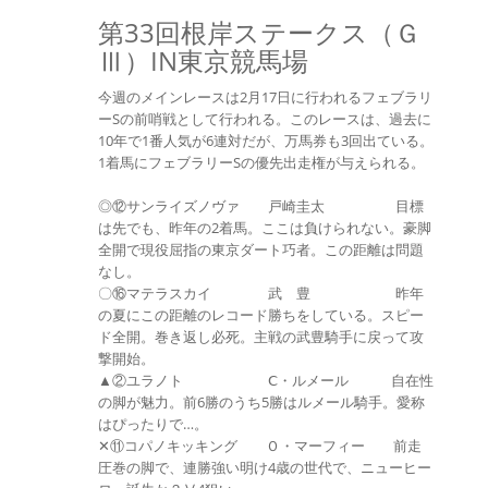
第33回根岸ステークス（Ｇ
Ⅲ）IN東京競馬場
今週のメインレースは2月17日に行われるフェブラリ
ーSの前哨戦として行われる。このレースは、過去に
10年で1番人気が6連対だが、万馬券も3回出ている。
1着馬にフェブラリーSの優先出走権が与えられる。
◎⑫サンライズノヴァ 戸崎圭太 目標
は先でも、昨年の2着馬。ここは負けられない。豪脚
全開で現役屈指の東京ダート巧者。この距離は問題
なし。
〇⑯マテラスカイ 武 豊 昨年
の夏にこの距離のレコード勝ちをしている。スピー
ド全開。巻き返し必死。主戦の武豊騎手に戻って攻
撃開始。
▲②ユラノト Ⅽ・ルメール 自在性
の脚が魅力。前6勝のうち5勝はルメール騎手。愛称
はぴったりで…。
✕⑪コパノキッキング Ｏ・マーフィー 前走
圧巻の脚で、連勝強い明け4歳の世代で、ニューヒー