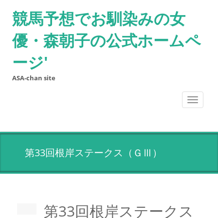
競馬予想でお馴染みの女
優・森朝子の公式ホームペ
ージ'
ASA-chan site
Toggle
navigati
第33回根岸ステークス（ＧⅢ）
第33回根岸ステークス