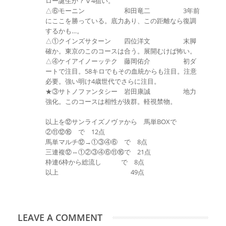
ロー誕生か？Ⅴ4狙い。
△⑥モーニン 和田竜二 3年前
にここを勝っている。底力あり、この距離なら復調
するかも…。
△①クインズサターン 四位洋文 末脚
確か。東京のこのコースは合う。展開むけば怖い。
△④ケイアイノーッテク 藤岡佑介 初ダ
ートで注目。58キロでもその血統からも注目。注意
必要。強い明け4歳世代でさらに注目。
★③サトノファンタシー 岩田康誠 地力
強化。このコースは相性が抜群。軽視禁物。
以上を⑫サンライズノヴァから 馬単BOXで
②⑪⑫⑯ で 12点
馬単マルチ⑫→①③④⑥ で 8点
三連複⑫⇔①②③④⑥⑪⑯で 21点
枠連6枠から総流し で 8点
以上 49点
LEAVE A COMMENT