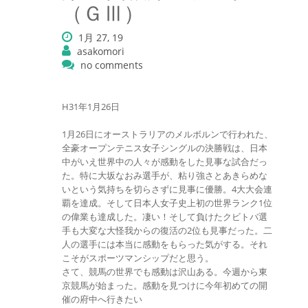
（ＧⅢ）
1月 27, 19
asakomori
no comments
H31年1月26日
1月26日にオーストラリアのメルボルンで行われた、
全豪オープンテニス女子シングルの決勝戦は、日本
中がいえ世界中の人々が感動をした見事な試合だっ
た。特に大坂なおみ選手が、粘り強さとあきらめな
いという気持ちを切らさずに見事に優勝。4大大会連
覇を達成。そして日本人女子史上初の世界ランク1位
の偉業も達成した。凄い！そして負けたクビトバ選
手も大変な大怪我からの復活の2位も見事だった。二
人の選手には本当に感動をもらった気がする。それ
こそがスポーツマンシップだと思う。
さて、競馬の世界でも感動は沢山ある。今週から東
京競馬が始まった。感動を見つけに今年初めての開
催の府中へ行きたい