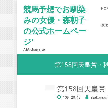
競馬予想でお馴染
HO
みの女優・森朝子
卓球
の公式ホームペー
ジ'
ASA-chan site
第158回天皇賞・
第158回天皇
10月 28, 18
asakomori