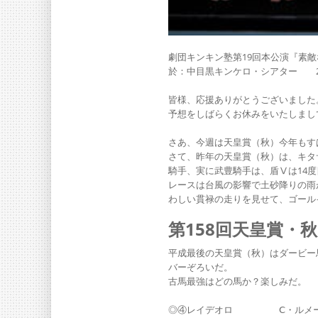
劇団キンキン塾第19回本公演『素
於：中目黒キンケロ・シアター 201
皆様、応援ありがとうございました
予想をしばらくお休みをいたしまし
さあ、今週は天皇賞（秋）今年もす
さて、昨年の天皇賞（秋）は、キタ
騎手、実に武豊騎手は、盾Ⅴは14
レースは台風の影響で土砂降りの雨
わしい貫禄の走りを見せて、ゴール
第158回天皇賞・
平成最後の天皇賞（秋）はダービー
バーぞろいだ。
古馬最強はどの馬か？楽しみだ。
◎④レイデオロ Ⅽ・ルメール 