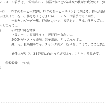
のルメール騎手は、3週連続のGⅠ制覇で勝てば2年連続の快挙に虎視眈々。
ーロ 昨年のダービー2着馬。昨年のダービーリベンジに萌える。得意の距
らは負けていない。枠もちょうどよい枠。・デムーロ騎手で更に期待。
年のダービー馬。理想的な枠で、復活ある。平成の盾男を背に
々と狙って…。
イラ その鋭い脚を警戒。
昇ムード。復調見えて、展開面が有利で…。
000Ⅿがベストな距離。調子最高。押し切れれば…。
一点。牡馬相手でも、チャンス到来、折り合いつけて、ここは負
 好仕上がりで、GⅠ連覇に向かって虎視眈々。こちらも注意必要。
で ④⑤⑥⑨ で12点
点