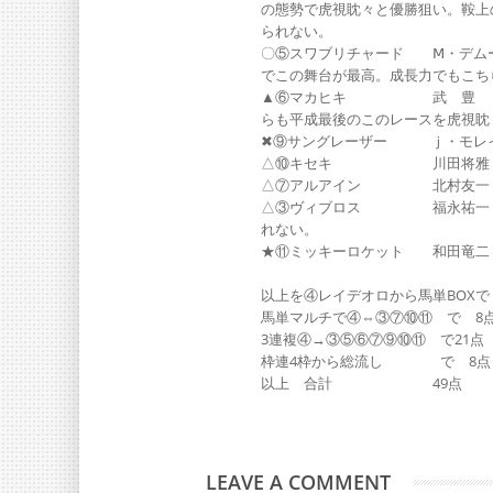
の態勢で虎視眈々と優勝狙い。鞍上
られない。
〇⑤スワブリチャード Ⅿ・デム
でこの舞台が最高。成長力でもこち
▲⑥マカヒキ 武 豊 一昨
らも平成最後のこのレースを虎視眈
✖⑨サングレーザー ｊ・モレ
△⑩キセキ 川田将雅 上
△⑦アルアイン 北村友一 2
△③ヴィブロス 福永祐一 紅
れない。
★⑪ミッキーロケット 和田竜二
以上を④レイデオロから馬単BOX
馬単マルチで④⇔③⑦⑩⑪ で 8
3連複④→③⑤⑥⑦⑨⑩⑪ で21点
枠連4枠から総流し で 8点
以上 合計 49点
LEAVE A COMMENT