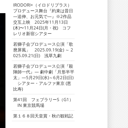
IRODORI+（イロドリプラス）
プロデュース舞台『約束は昔日
―追伸、お元気で―』※2作品
交互上映 2025年11月13日
(木)〜11月24日(月・祝) コフ
レリオ新宿シアター
若獅子会プロデュース公演「歌
麿屏風」 2025.09.19(金) ～ 2
025.09.21(日) 浅草九劇
若獅子会プロデュース公演『殺
陣師一代』― 劇中劇「月形半平
太」―5月29日(水)～6月2日(日)
シアター・アルファ東京 (恵
比寿)
第41回 フェブラリーS（G1）
IN 東京競馬場
第１６８回天皇賞・秋の観戦記