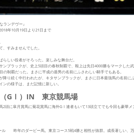
敵なランデヴー』
8年10月19日より21日まで
。
て、すみませんでした。
ばらしい役者がそろった。楽しみな舞台だ。
サンブラックが、史上5頭目の春秋制覇で、鞍上は先日4000勝をマークした
度目の制覇だった。まさに平成の盾男の名前にふさわしい騎手でもある。
が降り続く中行われたが、キタサンブラックが、まさに日本最強馬の名前に
インの様子は、まだ記憶に新しい。
秋（GⅠ）IN 東京競馬場
馬2頭に皐月賞馬に菊花賞馬に海外GⅠ連者もいて13頭立てでも今回も豪華メ
昨年のダービー馬。東京コース5戦4勝と相性が抜群。成長著しい、万