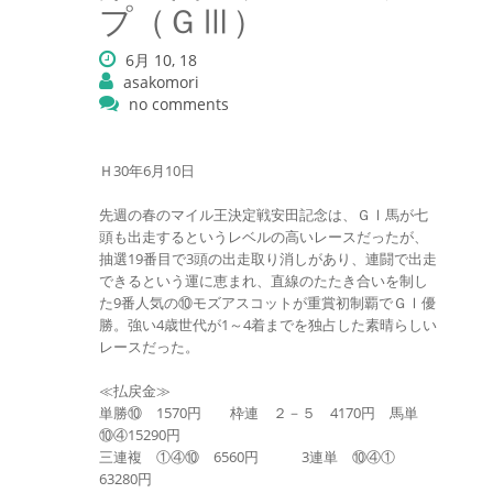
プ（ＧⅢ）
6月 10, 18
asakomori
no comments
Ｈ30年6月10日
先週の春のマイル王決定戦安田記念は、ＧⅠ馬が七
頭も出走するというレベルの高いレースだったが、
抽選19番目で3頭の出走取り消しがあり、連闘で出走
できるという運に恵まれ、直線のたたき合いを制し
た9番人気の⑩モズアスコットが重賞初制覇でＧⅠ優
勝。強い4歳世代が1～4着までを独占した素晴らしい
レースだった。
≪払戻金≫
単勝⑩ 1570円 枠連 ２－５ 4170円 馬単
⑩④15290円
三連複 ①④⑩ 6560円 3連単 ⑩④①
63280円