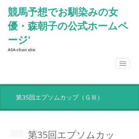
競馬予想でお馴染みの女
優・森朝子の公式ホームペ
ージ'
ASA-chan site
Toggle
navigati
第35回エプソムカップ（ＧⅢ）
第35回エプソムカッ