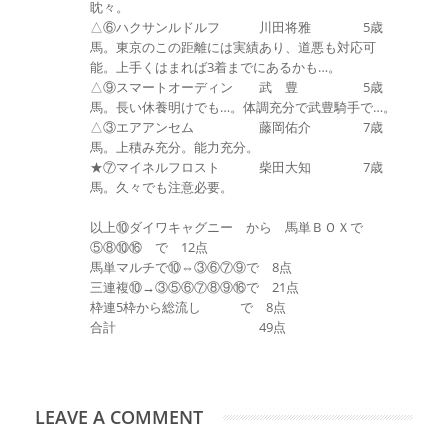
眈々。
△⑥ハクサンルドルフ 川田将雅 5歳
馬。東京のこの距離には実績あり、道悪も対応可
能。上手くはまれば3着までにあるかも…。
△⑨スマートオーディン 武 豊 5歳
馬。長い休養明けでも…。体調充分で武豊騎手で…。
△③エアアンセム 藤岡佑介 7歳
馬。上積み充分。能力充分。
★⑦マイネルフロスト 柴田大知 7歳
馬。久々でも注意必要。
以上⑩ダイワキャグニー から 馬単ＢＯＸで
⑤⑧⑩⑯ で 12点
馬単マルチで⑩⇔③⑥⑦⑨で 8点
三連複⑩→③⑤⑥⑦⑧⑨⑯で 21点
枠連5枠から総流し で 8点
合計 49点
LEAVE A COMMENT