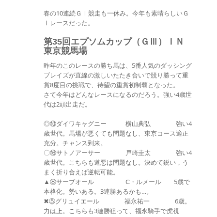
春の10連続ＧⅠ競走も一休み。今年も素晴らしいＧ
Ⅰレースだった。
第35回エプソムカップ（ＧⅢ）ＩＮ
東京競馬場
昨年のこのレースの勝ち馬は、5番人気のダッシング
ブレイズが直線の激しいたたき合いで競り勝って重
賞8度目の挑戦で、待望の重賞初制覇となった。
さて今年はどんなレースになるのだろう。強い4歳世
代は2頭出走だ。
◎⑩ダイワキャグニー 横山典弘 強い4
歳世代。馬場が悪くても問題なし、東京コース適正
充分。チャンス到来。
〇⑯サトノアーサー 戸崎圭太 強い4
歳世代。こちらも道悪は問題なし。決めて鋭い，う
まく折り合えば逆転可能。
▲⑧サーブオール Ⅽ・ルメール 5歳で
本格化。勢いある。3連勝あるかも…。
✖⑤グリュイエール 福永祐一 6歳。
力は上。こちらも3連勝狙って、福永騎手で虎視