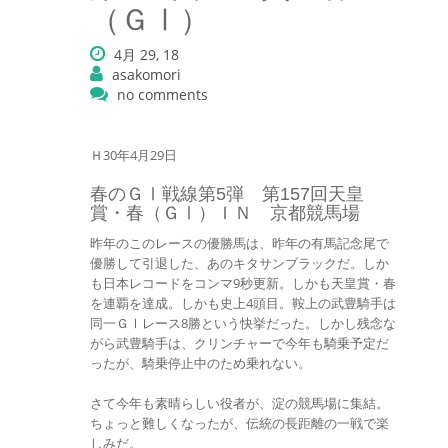
（ＧⅠ）
4月 29, 18
asakomori
no comments
Ｈ30年4月29日
春のＧⅠ戦線第5弾 第157回天皇
賞・春（ＧⅠ）ＩＮ 京都競馬場
昨年のこのレースの優勝馬は、昨年の有馬記念尾で
優勝して引退した、あのキタサンブラックだ。しか
も日本レコードをコンマ9秒更新。しかも天皇賞・春
を連覇を達成。しかも史上4頭目。鞍上の武豊騎手は
同一ＧⅠレース8勝という快挙だった。しかし残念な
がら武豊騎手は、クリンチャーで今年も騎乗予定だ
ったが、騎乗停止中のため乗れない。
さて今年も素晴らしい役者が、淀の競馬場に集結。
ちょっと難しくなったが、伝統の長距離の一戦で楽
しみだ。