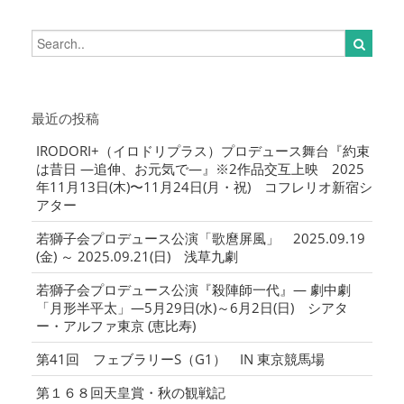
最近の投稿
IRODORI+（イロドリプラス）プロデュース舞台『約束
は昔日 ―追伸、お元気で―』※2作品交互上映 2025
年11月13日(木)〜11月24日(月・祝) コフレリオ新宿シ
アター
若獅子会プロデュース公演「歌麿屏風」 2025.09.19
(金) ～ 2025.09.21(日) 浅草九劇
若獅子会プロデュース公演『殺陣師一代』― 劇中劇
「月形半平太」―5月29日(水)～6月2日(日) シアタ
ー・アルファ東京 (恵比寿)
第41回 フェブラリーS（G1） IN 東京競馬場
第１６８回天皇賞・秋の観戦記