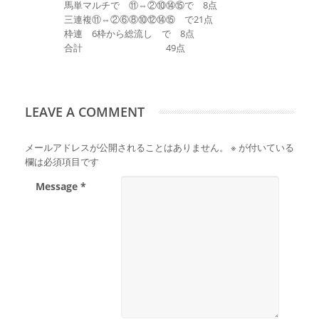
馬単マルチで ⑪⇔②⑩⑭⑮で 8点
三連複⑪⇔②⑥⑧⑩⑫⑭⑮ で21点
枠連 6枠から総流し で 8点
合計 49点
LEAVE A COMMENT
メールアドレスが公開されることはありません。
※
が付いている
欄は必須項目です
Message *