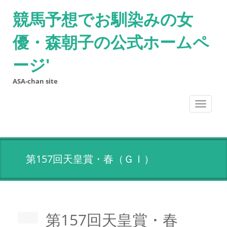
競馬予想でお馴染みの女
優・森朝子の公式ホームペ
ージ'
ASA-chan site
Toggle
navigati
第157回天皇賞・春（ＧⅠ）
第157回天皇賞・春