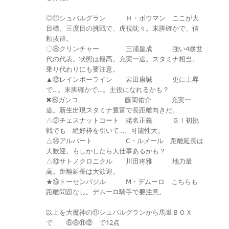
◎⑪シュバルグラン Ｈ・ボウマン ここが大
目標。三度目の挑戦で、虎視眈々。末脚確かで、信
頼抜群。
〇⑧クリンチャー 三浦皇成 強い4歳世
代の代表。状態は最高。充実一途。スタミナ相当。
乗り代わりにも要注意。
▲⑫レインボーライン 岩田康誠 更に上昇
で…。末脚確かで…。主役になれるかも？
✖⑥ガンコ 藤岡佑介 充実一
途。新生出現スタミナ豊富で長距離向きだ。
△②チェスナットコート 蛯名正義 ＧⅠ初挑
戦でも 絶好枠を引いて…。可能性大。
△⑭アルバート Ⅽ・ルメール 距離延長は
大歓迎。もしかしたら大仕事あるかも？
△⑩サトノクロニクル 川田将雅 地力最
高。距離延長は大歓迎。
★⑮トーセンバジル Ⅿ・デムーロ こちらも
距離問題なし。デムーロ騎手で要注意。
以上を大魔神の⑪シュバルグランから馬単ＢＯＸ
で ⑥⑧⑪⑫ で12点